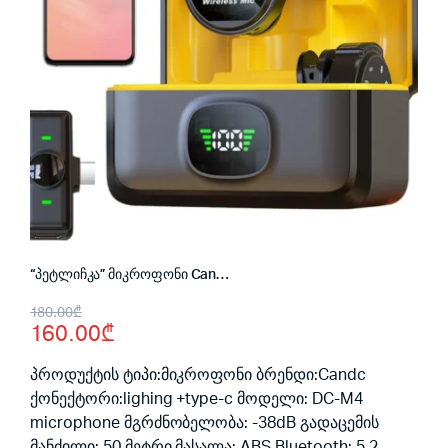
“პეტლიჩკა” მიკროფონი Candc DC-M4 microphone for iphone+type-c
Original
Current
180.00
₾
160.00
₾
price
price
was:
is:
პროდუქტის ტიპი:მიკროფონი ბრენდი:Candc
ქონექტორი:lighing +type-c მოდელი: DC-M4
180.00₾.
160.00₾.
microphone
მგრძნობელობა: -38dB
გადაცემის
მანძილი: 50 მეტრი
მასალა: ABS Bluetooth: 5.2