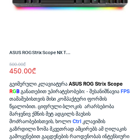
ASUS ROG Strix Scope NX TKL Deluxe RGB USB Black
Original
Current
500.00
₾
450.00
₾
price
price
was:
is:
გეიმერული კლავიატურა
ASUS ROG Strix Scope
R
G
B
განათებით უპირატესობები: - შესანიშნავია
FPS
500.00₾.
450.00₾.
თამაშებისთვის მისი კომპაქტური ფორმის
წყალობით. ციფრული ბლოკის არარსებობა
მარჯვნივ ქმნის მეტ ადგილს მაუსის
მოძრაობებისთვის, ხოლო
Ctrl
კლავიშის
გაზრდილი ზომა მკვეთრად ამცირებს ამ ღილაკის
გამოყენებით გაცდენების რაოდენობას ინტენსიური