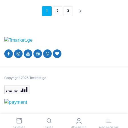
1
2
3
Copyright 2026 Tmarekt.ge
ᲜᲘᲕᲗᲔᲑᲘ
ᲫᲘᲔᲑᲐ
ᲞᲠᲝᲤᲘᲚᲘ
ᲙᲐᲢᲔᲒᲝᲠᲘᲔᲑᲘ