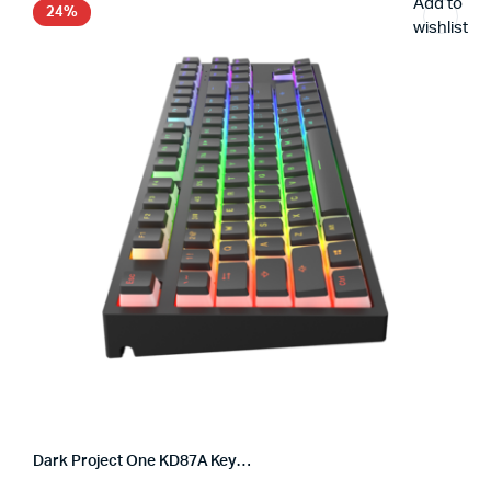
Add to
24%
wishlist
Dark Project One KD87A Keyboard Pudding Gateron Mechanical