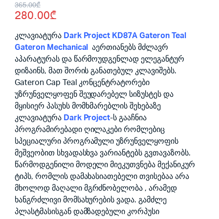
Original
Current
365.00
₾
280.00
₾
price
price
was:
is:
კლავიატურა
Dark Project KD87A Gateron Teal
Gateron Mechanical
აერთიანებს მძლავრ
365.00₾.
280.00₾.
აპარატურას და წარმოუდგენლად ელეგანტურ
დიზაინს, მათ შორის განათებულ კლავიშებს.
Gateron Cap Teal კონცენტრატორები
უზრუნველყოფენ შეუდარებელ სიზუსტეს და
მყისიერ პასუხს მომხმარებლის შეხებაზე
კლავიატურა
Dark Project
-ს გააჩნია
პროგრამირებადი ღილაკები რომლებიც
სპეციალური პროგრამული უზრუნველყოფის
მეშვეობით სხვადასხვა ვარიანტებს გვთავაზობს.
წარმოდგენილი მოდელი მიეკუთვნება მექანიკურ
ტიპს, რომლის დამახასიათებელი თვისებაა არა
მხოლოდ მაღალი მგრძნობელობა , არამედ
ხანგრძლივი მომსახურების ვადა. გამძლე
პლასტმასისგან დამზადებული კორპუსი