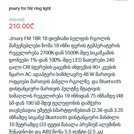
jmary fm 18r ring light
Original
Current
250.00
₾
210.00
₾
price
price
was:
is:
Jmary FM 18R 18 დიუმიანი სელფის რგოლის
მაჩვენებლები ზომა 18 ინჩი ფერის ტემპერატურის
250.00₾.
210.00₾.
რეგულირება 2700K-დან 5500K-მდე სიკაშკაშის
დონეები 1%-დან 100%-მდე LED ნათურები 240
ცალი CRI (ფერების გაცემის ინდექსი) 90+ კვების
წყარო AC ადაპტერი სიმძლავრე 48 W მართვის
ოფციები მართვის პანელი რგოლზე და Bluetooth
დისტანციური მართვის პულტზე შტატივის
სიმაღლის რეგულირება 19 ინჩიდან 75 ინჩამდე (48
სმ-დან 190 სმ-მდე) ტელეფონის დამჭერი
თავსებადია უმეტეს სმარტფონებთან (2.36-დან 3.35
ინჩამდე სიგანე) Bluetooth დისტანციური მანძილი
10 მეტრამდე (33 ფუტი) მასალა პრემიუმ ალუმინის
შენადნობი და ABS წონა 5.5 ფუნტი (2.5 კგ)