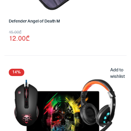
Defender Angel of Death M
Original
Current
15.00
₾
12.00
₾
price
price
was:
is:
15.00₾.
12.00₾.
Add to
14%
wishlist