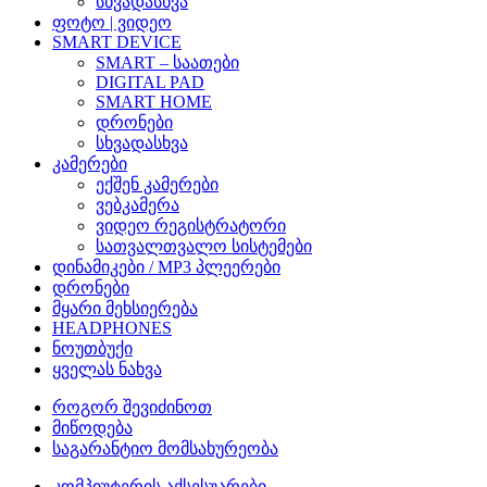
სხვადასხვა
ფოტო | ვიდეო
SMART DEVICE
SMART – საათები
DIGITAL PAD
SMART HOME
დრონები
სხვადასხვა
კამერები
ექშენ კამერები
ვებკამერა
ვიდეო რეგისტრატორი
სათვალთვალო სისტემები
დინამიკები / MP3 პლეერები
დრონები
მყარი მეხსიერება
HEADPHONES
ნოუთბუქი
ყველას ნახვა
როგორ შევიძინოთ
მიწოდება
საგარანტიო მომსახურეობა
კომპიუტერის აქსესუარები