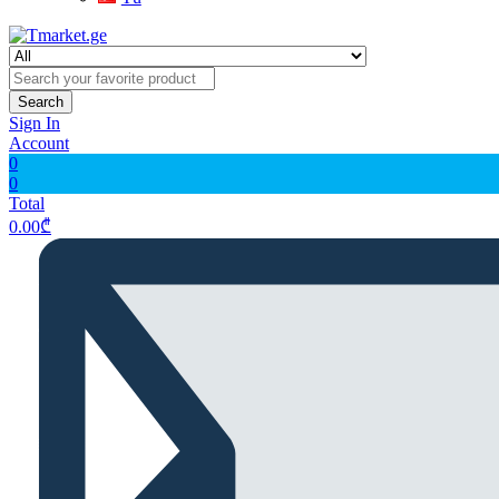
Search
Sign In
Account
0
0
Total
0.00
₾