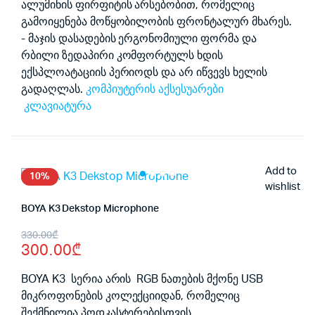
ალუმინის ფირფიტის არსებობით, რომელიც
გამოიყენება მოწყობილობის ფრონტალურ მხარეს.
- მაჯის დასადების ერგონომიული ფორმა და
რბილი ზედაპირი კომფორტულს ხდის
ექსპლოატაციის პერიოდს და არ იწვევს ხელის
გადაღლას.
კომპიუტერის აქსესუარები
კლავიატურა
Add to
10%
wishlist
BOYA K3 Dekstop Microphone
Original
Current
330.00
₾
300.00
₾
price
price
was:
is:
BOYA K3 სერია არის RGB ნათების მქონე USB
მიკროფონების კოლექციიდან, რომელიც
330.00₾.
300.00₾.
შექმნილია პოდკასტერებისთვის,