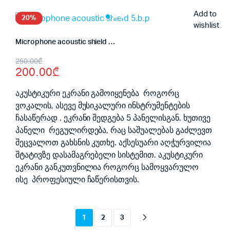
Add to
20%
wishlist
Microphone acoustic shield 5.b.p
Original
Current
250.00
₾
200.00
₾
price
price
was:
is:
აკუსტიკური ეკრანი გამოიყენება როგორც
ვოკალის, ასევე მუსიკალური ინსტრუმენტების
250.00₾.
200.00₾.
ჩასაწერად . ეკრანი შედგება 5 პანელისგან. ხუთივე
პანელი რეგულირდება, რაც საშუალებას გაძლევთ
შეცვალოთ გახსნის კუთხე. აქსესუარი აღჭურვილია
შტატივზე დასამაგრებელი სისტემით. აკუსტიკური
ეკრანი განკუთვნილია როგორც სამოყვარულო
ისე პროფესიული ჩაწერისთვის.
1
2
3