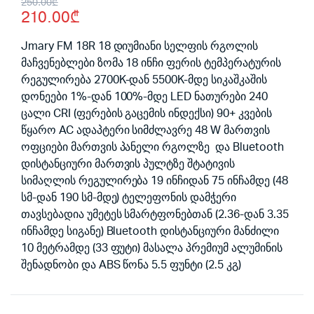
Original
Current
250.00
₾
210.00
₾
price
price
was:
is:
Jmary FM 18R 18 დიუმიანი სელფის რგოლის
მაჩვენებლები ზომა 18 ინჩი ფერის ტემპერატურის
250.00₾.
210.00₾.
რეგულირება 2700K-დან 5500K-მდე სიკაშკაშის
დონეები 1%-დან 100%-მდე LED ნათურები 240
ცალი CRI (ფერების გაცემის ინდექსი) 90+ კვების
წყარო AC ადაპტერი სიმძლავრე 48 W მართვის
ოფციები მართვის პანელი რგოლზე და Bluetooth
დისტანციური მართვის პულტზე შტატივის
სიმაღლის რეგულირება 19 ინჩიდან 75 ინჩამდე (48
სმ-დან 190 სმ-მდე) ტელეფონის დამჭერი
თავსებადია უმეტეს სმარტფონებთან (2.36-დან 3.35
ინჩამდე სიგანე) Bluetooth დისტანციური მანძილი
10 მეტრამდე (33 ფუტი) მასალა პრემიუმ ალუმინის
შენადნობი და ABS წონა 5.5 ფუნტი (2.5 კგ)