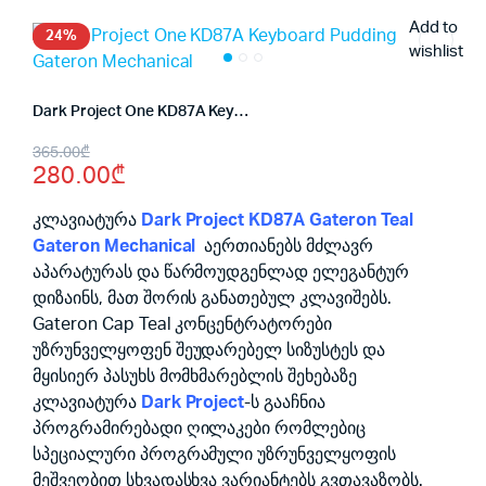
Add to
24%
wishlist
Dark Project One KD87A Keyboard Pudding Gateron Mechanical
Original
Current
365.00
₾
280.00
₾
price
price
was:
is:
კლავიატურა
Dark Project KD87A Gateron Teal
Gateron Mechanical
აერთიანებს მძლავრ
365.00₾.
280.00₾.
აპარატურას და წარმოუდგენლად ელეგანტურ
დიზაინს, მათ შორის განათებულ კლავიშებს.
Gateron Cap Teal კონცენტრატორები
უზრუნველყოფენ შეუდარებელ სიზუსტეს და
მყისიერ პასუხს მომხმარებლის შეხებაზე
კლავიატურა
Dark Project
-ს გააჩნია
პროგრამირებადი ღილაკები რომლებიც
სპეციალური პროგრამული უზრუნველყოფის
მეშვეობით სხვადასხვა ვარიანტებს გვთავაზობს.