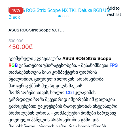
Add to
10%
wishlist
ASUS ROG Strix Scope NX TKL Deluxe RGB USB Black
Original
Current
500.00
₾
450.00
₾
price
price
was:
is:
გეიმერული კლავიატურა
ASUS ROG Strix Scope
R
G
B
განათებით უპირატესობები: - შესანიშნავია
FPS
500.00₾.
450.00₾.
თამაშებისთვის მისი კომპაქტური ფორმის
წყალობით. ციფრული ბლოკის არარსებობა
მარჯვნივ ქმნის მეტ ადგილს მაუსის
მოძრაობებისთვის, ხოლო
Ctrl
კლავიშის
გაზრდილი ზომა მკვეთრად ამცირებს ამ ღილაკის
გამოყენებით გაცდენების რაოდენობას ინტენსიური
ბრძოლების დროს. - კომპაქტური ზომები მარჯვნივ
ციფრული პანელის არარსებობის გამო და
მოსახსნელი კაბელის გამო, რაც ხელს უწყობს