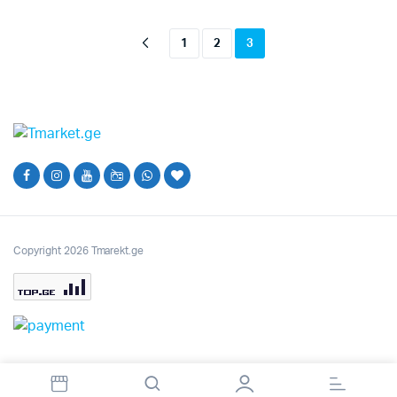
was:
is:
50.00₾.
40.00₾.
1
2
3
Copyright 2026 Tmarekt.ge