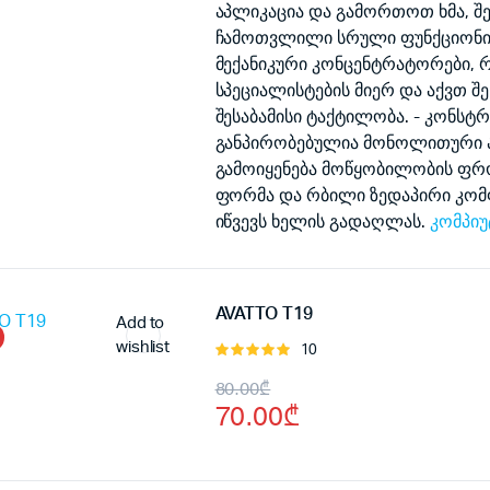
აპლიკაცია და გამორთოთ ხმა, შ
ჩამოთვლილი სრული ფუნქციონი
მექანიკური კონცენტრატორები, 
სპეციალისტების მიერ და აქვთ შე
შესაბამისი ტაქტილობა. - კონსტ
განპირობებულია მონოლითური 
გამოიყენება მოწყობილობის ფრო
ფორმა და რბილი ზედაპირი კომ
იწვევს ხელის გადაღლას.
კომპიუ
AVATTO T19
Add to
wishlist
10
შეფასება
5.00
, 5-
Original
Current
80.00
₾
დან
70.00
₾
price
price
was:
is: