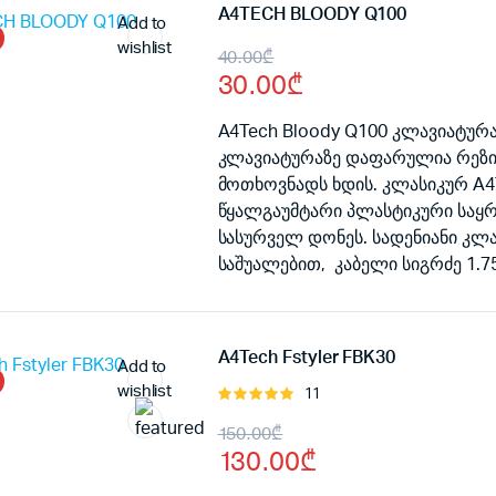
A4TECH BLOODY Q100
Add to
wishlist
Original
Current
40.00
₾
30.00
₾
price
price
was:
is:
A4Tech Bloody Q100 კლავიატურა
კლავიატურაზე დაფარულია რეზინ
40.00₾.
30.00₾.
მოთხოვნადს ხდის. კლასიკურ A4T
წყალგაუმტარი პლასტიკური საყ
სასურველ დონეს. სადენიანი კლ
საშუალებით, კაბელი სიგრძე 1.75
A4Tech Fstyler FBK30
Add to
wishlist
11
შეფასება
5.00
, 5-
Original
Current
150.00
₾
დან
130.00
₾
price
price