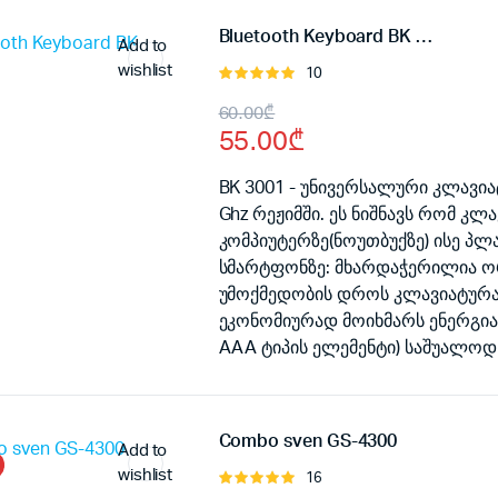
80.00₾.
70.00₾.
Bluetooth Keyboard BK 3001
Add to
wishlist
10
შეფასება
5.00
, 5-
Original
Current
60.00
₾
დან
55.00
₾
price
price
was:
is:
BK 3001 - უნივერსალური კლავიატ
Ghz რეჟიმში. ეს ნიშნავს რომ 
60.00₾.
55.00₾.
კომპიუტერზე(ნოუთბუქზე) ისე პლ
სმარტფონზე: მხარდაჭერილია ორ
უმოქმედობის დროს კლავიატურა 
ეკონომიურად მოიხმარს ენერგიას
AAA ტიპის ელემენტი) საშუალოდ 6
Combo sven GS-4300
Add to
wishlist
16
შეფასება