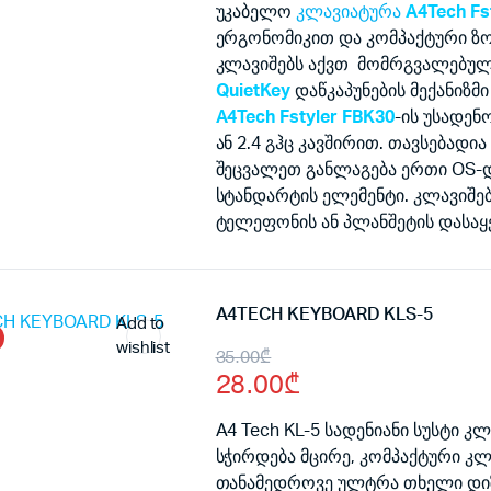
was:
is:
უკაბელო
კლავიატურა
A4Tech Fs
ერგონომიკით და კომპაქტური ზო
150.00₾.
130.00₾.
კლავიშებს აქვთ მომრგვალებულ
QuietKey
დაწკაპუნების მექანიზმ
A4Tech Fstyler FBK30
-ის უსადე
ან 2.4 გჰც კავშირით. თავსებადია
შეცვალეთ განლაგება ერთი OS-და
სტანდარტის ელემენტი. კლავიშე
ტელეფონის ან პლანშეტის დასაყ
A4TECH KEYBOARD KLS-5
Add to
wishlist
Original
Current
35.00
₾
28.00
₾
price
price
was:
is:
A4 Tech KL-5 სადენიანი სუსტი კლ
სჭირდება მცირე, კომპაქტური კ
35.00₾.
28.00₾.
თანამედროვე ულტრა თხელი დიზ