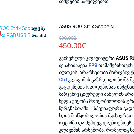
მიმღების საშუალებით.
ASUS ROG Strix Scope NX TKL Deluxe RGB USB Black
Add to
wishlist
Original
Current
500.00
₾
450.00
₾
price
price
was:
is:
გეიმერული კლავიატურა
ASUS RO
შესანიშნავია
FPS
თამაშებისთვის
500.00₾.
450.00₾.
ბლოკის არარსებობა მარჯვნივ ქ
Ctrl
კლავიშის გაზრდილი ზომა მ
გაცდენების რაოდენობას ინტენს
მარჯვნივ ციფრული პანელის არა
ხელს უწყობს მოწყობილობის ტრა
ზურგჩანთაში. - სპეციალური გა
ხდის მოწყობილობის მყისიერად
რეჟიმში და შემდეგ დაუბრუნდეს
კლავიშის არსებობა, რომელიც ს