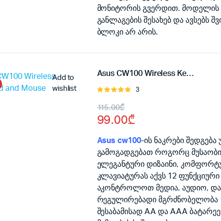
მონიტორის გვერდით. მოდელის 
განლაგების შესახებ და ავსებს 
ბლოკი არ არის.
Asus CW100 Wireless Keyboard and Mouse
Add to
wishlist
3
შეფასება
5.00
, 5-
Original
Current
115.00
₾
დან
99.00
₾
price
price
was:
is:
Asus cw100
-ის ნაკრები შედგება
გამოგადგებათ როგორც მუსაობის
115.00₾.
99.00₾.
ელეგანტური დიზაინი, კომფორტუ
კლავიატურას აქვს 12 ფუნქციურ
აკონტროლოთ მედია, აუდიო, და ს
რეგულირებადი მგრძნობელობა 
შესაბამისად AA და AAA ბატარეე