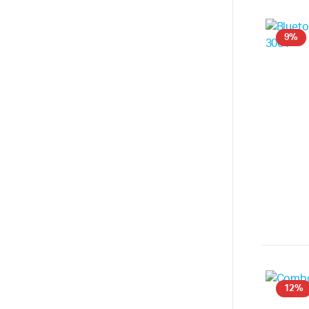
9%
12%