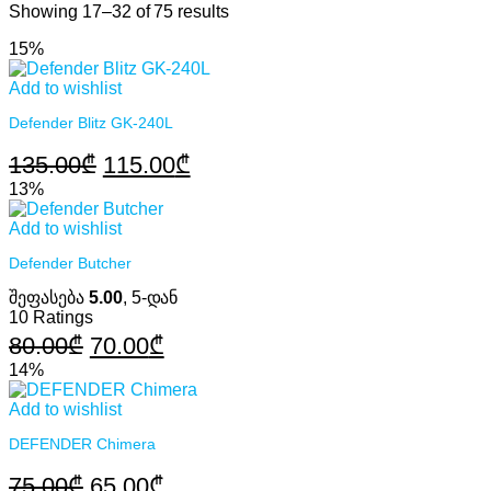
Showing 17–32 of 75 results
15%
Add to wishlist
Defender Blitz GK-240L
Original
Current
135.00
₾
115.00
₾
price
price
13%
was:
is:
Add to wishlist
135.00₾.
115.00₾.
Defender Butcher
შეფასება
5.00
, 5-დან
10
Ratings
Original
Current
80.00
₾
70.00
₾
price
price
14%
was:
is:
Add to wishlist
80.00₾.
70.00₾.
DEFENDER Chimera
Original
Current
75.00
₾
65.00
₾