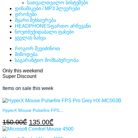
სათვალთვალო სისტემები
დინამიკები / MP3 პლეერები
დრონები
მყარი მეხსიერება
HEADPHONES
ფართო არჩევანი
ნოუთბუქი
დაბალი ფასები
ყველას ნახვა
როგორ შევიძინოთ
მიწოდება
საგარანტიო მომსახურეობა
Only this weekend
Super Discount
Items on sale this week
HyperX Mouse Pulsefire FPS Pro Grey HX-MC003B
Original
Current
150.00
₾
135.00
₾
price
price
was:
is: