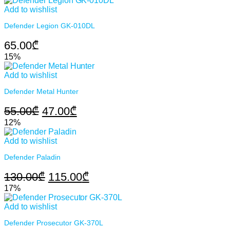
Add to wishlist
was:
is:
Defender Legion GK-010DL
100.00₾.
80.00₾.
65.00
₾
15%
Add to wishlist
Defender Metal Hunter
Original
Current
55.00
₾
47.00
₾
price
price
12%
was:
is:
Add to wishlist
55.00₾.
47.00₾.
Defender Paladin
Original
Current
130.00
₾
115.00
₾
price
price
17%
was:
is:
Add to wishlist
130.00₾.
115.00₾.
Defender Prosecutor GK-370L