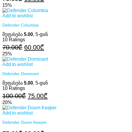
price
price
15%
was:
is:
Add to wishlist
75.00₾.
65.00₾.
Defender Columbia
შეფასება
5.00
, 5-დან
10
Ratings
Original
Current
70.00
₾
60.00
₾
price
price
25%
was:
is:
Add to wishlist
70.00₾.
60.00₾.
Defender Dominant
შეფასება
5.00
, 5-დან
10
Ratings
Original
Current
100.00
₾
75.00
₾
price
price
20%
was:
is:
Add to wishlist
100.00₾.
75.00₾.
Defender Doom Keeper