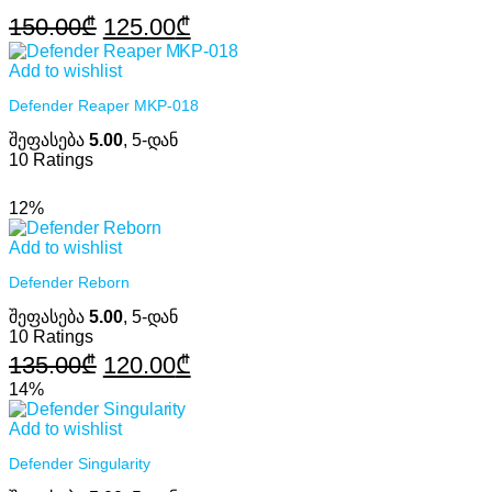
Original
Current
150.00
₾
125.00
₾
price
price
Add to wishlist
was:
is:
Defender Reaper MKP-018
150.00₾.
125.00₾.
შეფასება
5.00
, 5-დან
10
Ratings
12%
Add to wishlist
Defender Reborn
შეფასება
5.00
, 5-დან
10
Ratings
Original
Current
135.00
₾
120.00
₾
price
price
14%
was:
is:
Add to wishlist
135.00₾.
120.00₾.
Defender Singularity