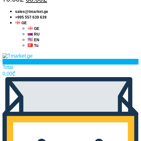
price
price
sales@tmarket.ge
was:
is:
+995 557 639 639
70.00₾.
60.00₾.
GE
GE
RU
EN
Tü
0
Total
0.00
₾