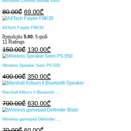
Microsoft Comfort Mouse 4500
150.00₾.
135.00₾.
Original
Current
80.00
₾
69.00
₾
price
price
was:
is:
A4Tech Fstyler FBK30
80.00₾.
69.00₾.
შეფასება
5.00
, 5-დან
11
Ratings
Original
Current
150.00
₾
130.00
₾
price
price
was:
is:
Wireless Speaker Sven PS-550
150.00₾.
130.00₾.
Original
Current
400.00
₾
350.00
₾
price
price
was:
is:
Marshall Kilburn II Bluetooth Speaker
400.00₾.
350.00₾.
Original
Current
700.00
₾
630.00
₾
price
price
was:
is:
Wireless gamepad Defender Blast
700.00₾.
630.00₾.
Original
Current
70.00
₾
60.00
₾