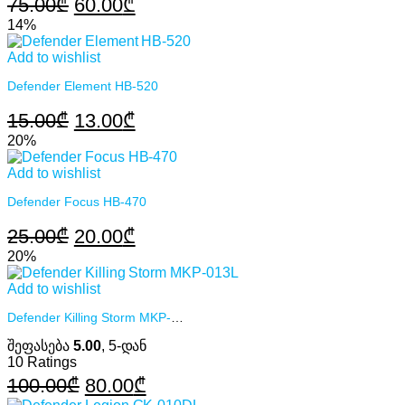
Original
Current
75.00
₾
60.00
₾
price
price
14%
was:
is:
Add to wishlist
75.00₾.
60.00₾.
Defender Element HB-520
Original
Current
15.00
₾
13.00
₾
price
price
20%
was:
is:
Add to wishlist
15.00₾.
13.00₾.
Defender Focus HB-470
Original
Current
25.00
₾
20.00
₾
price
price
20%
was:
is:
Add to wishlist
25.00₾.
20.00₾.
Defender Killing Storm MKP-013L
შეფასება
5.00
, 5-დან
10
Ratings
Original
Current
100.00
₾
80.00
₾
price
price