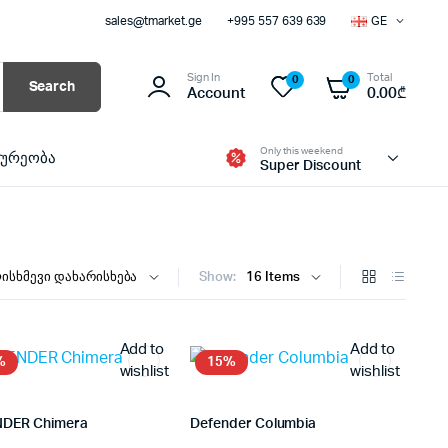
sales@tmarket.ge
+995 557 639 639
GE
Sign In
Total
0
0
Search
Account
0.00
₾
Only this weekend
ხურეობა
Super Discount
Show:
Add to
Add to
%
15%
wishlist
wishlist
DER Chimera
Defender Columbia