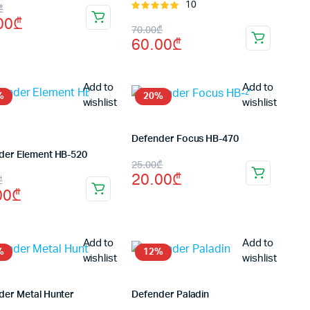
inal
rent
10
შეფასება
₾
00
₾
5.00
, 5-
Original
Current
e
e
70.00
₾
დან
60.00
₾
price
price
:
was:
is:
00₾.
00₾.
Add to
Add to
70.00₾.
60.00₾.
%
20%
wishlist
wishlist
Defender Focus HB-470
der Element HB-520
Original
Current
25.00
₾
20.00
₾
inal
rent
₾
price
price
00
₾
e
e
was:
is:
:
25.00₾.
20.00₾.
Add to
Add to
00₾.
00₾.
%
12%
wishlist
wishlist
der Metal Hunter
Defender Paladin