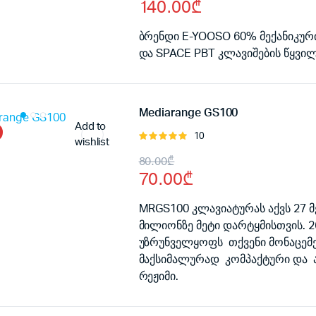
140.00
₾
price
price
was:
is:
ბრენდი E-YOOSO 60% მექანიკური
და SPACE PBT კლავიშების წყვილი 
160.00₾.
140.00₾.
Mediarange GS100
Add to
10
შეფასება
wishlist
5.00
, 5-
Original
Current
80.00
₾
დან
70.00
₾
price
price
was:
is:
MRGS100 კლავიატურას აქვს 27 
მილიონზე მეტი დარტყმისთვის. 2
80.00₾.
70.00₾.
უზრუნველყოფს თქვენი მონაცემე
მაქსიმალურად კომპაქტური და ა
რეჟიმი.