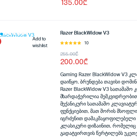
135.00
₾
price
price
was:
is:
150.00₾.
135.00₾.
Razer BlackWidow V3
Add to
10
შეფასება
wishlist
5.00
, 5-
Original
Current
255.00
₾
დან
200.00
₾
price
price
was:
is:
Gaming Razer BlackWidow V3 კ
დაიწყო, ბრუნდება თავისი დომინ
255.00₾.
200.00₾.
Razer BlackWidow V3 სათამაშ
მხარდაჭერილია მემკვიდრეობით
მექანიკური სათამაშო კლავიატუ
ფუნქციებით, მათ შორის მსოფლ
იგრძენით დამაკმაყოფილებელი 
კლასიკური დიზაინით, რომელიც 
გადატვირთვის წერტილებს უკეთე