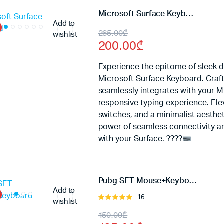
Microsoft Surface Keyboard
Add to
Original
Current
265.00
₾
wishlist
200.00
₾
price
price
was:
is:
Experience the epitome of sleek de
Microsoft Surface Keyboard. Crafte
265.00₾.
200.00₾.
seamlessly integrates with your Mi
responsive typing experience. Elev
switches, and a minimalist aesth
power of seamless connectivity a
with your Surface. ????
Pubg SET Mouse+Keyboard
Add to
16
შეფასება
wishlist
5.00
, 5-
Original
Current
150.00
₾
დან