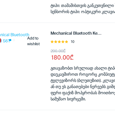
was:
is:
ტიპი: თამაშისთვის განკუთვნილი 
სენსორის ტიპი: ოპტიკური კლავი
80.00₾.
60.00₾.
Mechanical Bluetooth Keyboard S61
Add to
10
შეფასება
wishlist
5.00
, 5-
Original
Current
200.00
₾
დან
180.00
₾
price
price
was:
is:
გთავაზობთ სრულიად ახალი ტიპ
დაუკავშიროთ როგორც კომპიუტერს
200.00₾.
180.00₾.
ტელევიზორს (ბლუთუზით). კლავი
ან თუ ეს განათებები ნერვებს 
ფერი ფაქიზ მოპყრობას მოითხო
სამუშაო სივრცეში.