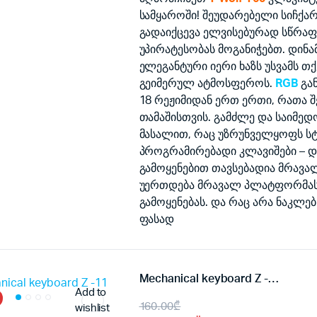
was:
is:
სამყაროში! შეუდარებელი სიჩქარე
100.00₾.
90.00₾.
გადაიქცევა ელვისებურად სწრაფ
უპირატესობას მოგანიჭებთ. დინა
ელეგანტური იერი ხაზს უსვამს 
გეიმერულ ატმოსფეროს.
RGB
გან
18 რეჟიმიდან ერთ ერთი, რათა 
თამაშისთვის. გამძლე და საიმედ
მასალით, რაც უზრუნველყოფს სტ
პროგრამირებადი კლავიშები – დ
გამოყენებით თავსებადია მრავა
უერთდება მრავალ პლატფორმას,
გამოყენებას. და რაც არა ნაკლე
ფასად
Mechanical keyboard Z -11 RGB
Add to
Original
Current
160.00
₾
wishlist