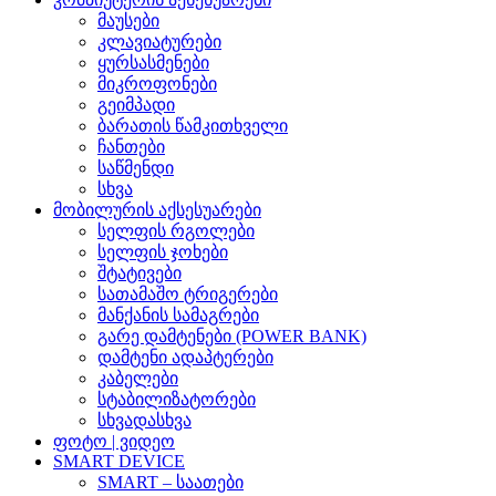
მაუსები
კლავიატურები
ყურსასმენები
მიკროფონები
გეიმპადი
ბარათის წამკითხველი
ჩანთები
საწმენდი
სხვა
მობილურის აქსესუარები
სელფის რგოლები
სელფის ჯოხები
შტატივები
სათამაშო ტრიგერები
მანქანის სამაგრები
გარე დამტენები (POWER BANK)
დამტენი ადაპტერები
კაბელები
სტაბილიზატორები
სხვადასხვა
ფოტო | ვიდეო
SMART DEVICE
SMART – საათები