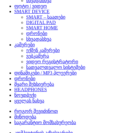
სხვადასხვა
ფოტო | ვიდეო
SMART DEVICE
SMART – საათები
DIGITAL PAD
SMART HOME
დრონები
სხვადასხვა
კამერები
ექშენ კამერები
ვებკამერა
ვიდეო რეგისტრატორი
სათვალთვალო სისტემები
დინამიკები / MP3 პლეერები
დრონები
მყარი მეხსიერება
HEADPHONES
ნოუთბუქი
ყველას ნახვა
როგორ შევიძინოთ
მიწოდება
საგარანტიო მომსახურეობა
კომპიუტერის აქსესუარები