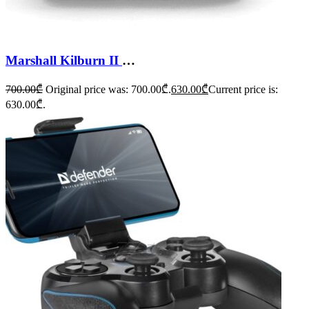
Marshall Kilburn II Bluetooth Speaker
700.00
₾
Original price was: 700.00₾.
630.00
₾
Current price is:
630.00₾.