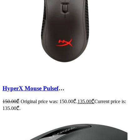
HyperX Mouse Pulsefire FPS Pro Grey HX-MC003B
150.00
₾
Original price was: 150.00₾.
135.00
₾
Current price is:
135.00₾.