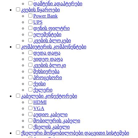
დამტენი ადაპტერები
კვების წყაროები
Power Bank
UPS
დენის ფილტრი
ელემენტები
კვების ბლოკები
კომპიუტერის კომპონენტები
დედა დაფა
ვიდეო დაფა
კვების ბლოკი
მეხსიერება
პროცესორი
ქეისი
ქულერი
კაბელები კონექტორები
HDMI
VGA
აუდიო კაბელი
მობილურის კაბელი
ქსელის კაბელი
ქსელური მოწყობილობები დაცვითი სისტემები