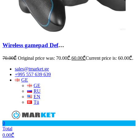
Wireless gamepad Defender Blast
70.00
₾
Original price was: 70.00₾.
60.00
₾
Current price is: 60.00₾.
sales@tmarket.ge
+995 557 639 639
GE
GE
RU
EN
Tü
0
Total
0.00
₾