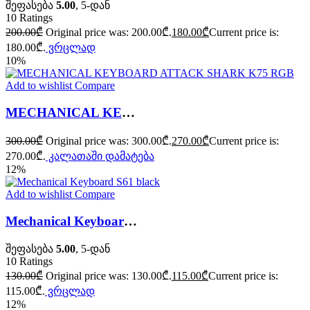
შეფასება
5.00
, 5-დან
10
Ratings
200.00
₾
Original price was: 200.00₾.
180.00
₾
Current price is:
180.00₾.
ვრცლად
10%
Add to wishlist
Compare
MECHANICAL KEYBOARD ATTACK SHARK K75 RGB
300.00
₾
Original price was: 300.00₾.
270.00
₾
Current price is:
270.00₾.
კალათაში დამატება
12%
Add to wishlist
Compare
Mechanical Keyboard S61 black
შეფასება
5.00
, 5-დან
10
Ratings
130.00
₾
Original price was: 130.00₾.
115.00
₾
Current price is:
115.00₾.
ვრცლად
12%