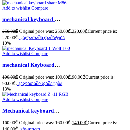
Add to wishlist
Compare
mechanical keyboard sharc M86
250.00
₾
Original price was: 250.00₾.
220.00
₾
Current price is:
220.00₾.
კალათაში დამატება
10%
Add to wishlist
Compare
mechanical Keyboard T-Wolf T60
100.00
₾
Original price was: 100.00₾.
90.00
₾
Current price is:
90.00₾.
კალათაში დამატება
13%
Add to wishlist
Compare
Mechanical keyboard Z -11 RGB
160.00
₾
Original price was: 160.00₾.
140.00
₾
Current price is:
140.00₾.
ვრცლად