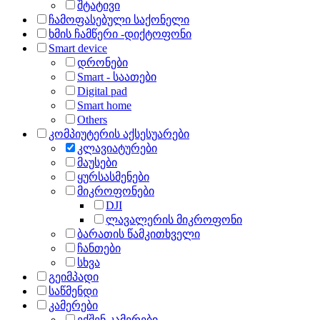
შტატივი
ჩამოფასებული საქონელი
ხმის ჩამწერი -დიქტოფონი
Smart device
დრონები
Smart - საათები
Digital pad
Smart home
Others
კომპიუტერის აქსესუარები
კლავიატურები
მაუსები
ყურსასმენები
მიკროფონები
DJI
ლავალერის მიკროფონი
ბარათის წამკითხველი
ჩანთები
სხვა
გეიმპადი
საწმენდი
კამერები
ექშენ კამერები