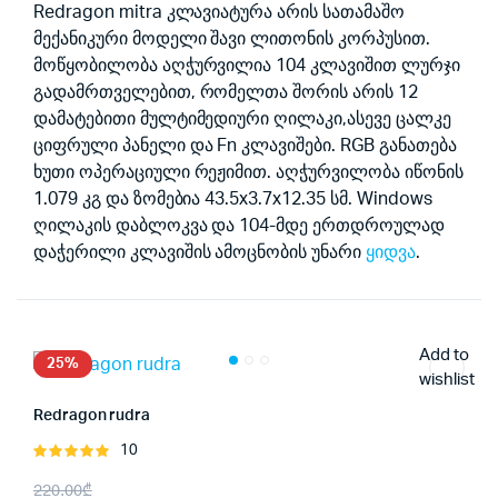
was:
is:
Redragon mitra კლავიატურა არის სათამაშო
მექანიკური მოდელი შავი ლითონის კორპუსით.
225.00₾.
170.00₾.
მოწყობილობა აღჭურვილია 104 კლავიშით ლურჯი
გადამრთველებით, რომელთა შორის არის 12
დამატებითი მულტიმედიური ღილაკი,ასევე ცალკე
ციფრული პანელი და Fn კლავიშები. RGB განათება
ხუთი ოპერაციული რეჟიმით. აღჭურვილობა იწონის
1.079 კგ და ზომებია 43.5x3.7x12.35 სმ. Windows
ღილაკის დაბლოკვა და 104-მდე ერთდროულად
დაჭერილი კლავიშის ამოცნობის უნარი
ყიდვა
.
Add to
25%
wishlist
Redragon rudra
10
შეფასება
5.00
, 5-
Original
Current
220.00
₾
დან