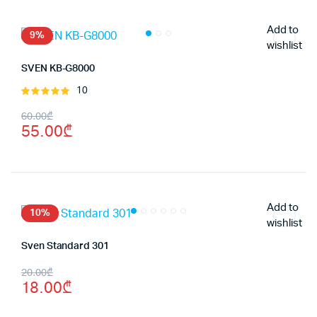
Add to
9%
wishlist
SVEN KB-G8000
10
შეფასება
5.00
, 5-
Original
Current
60.00
₾
დან
55.00
₾
price
price
was:
is:
60.00₾.
55.00₾.
Add to
10%
wishlist
Sven Standard 301
Original
Current
20.00
₾
18.00
₾
price
price