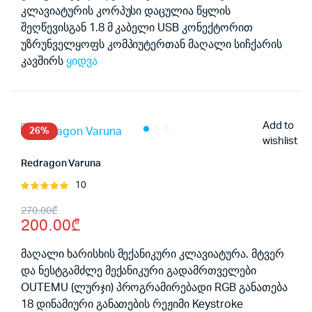
კლავიატურის კორპუსი დაცულია წყლის
შეღწევისგან 1.8 მ კაბელი USB კონექტორით
უზრუნველყოფს კომპიუტერთან მაღალი სიჩქარის
კავშირს
ყიდვა
Add to
26%
wishlist
Redragon Varuna
10
შეფასება
5.00
, 5-
Original
Current
270.00
₾
დან
200.00
₾
price
price
was:
is:
მაღალი ხარისხის მექანიკური კლავიატურა. მტვერ
და ნესტგამძლე მექანიკური გადამრთველები
270.00₾.
200.00₾.
OUTEMU (ლურჯი) პროგრამირებადი RGB განათება
18 დინამიური განათების რეჟიმი Keystroke