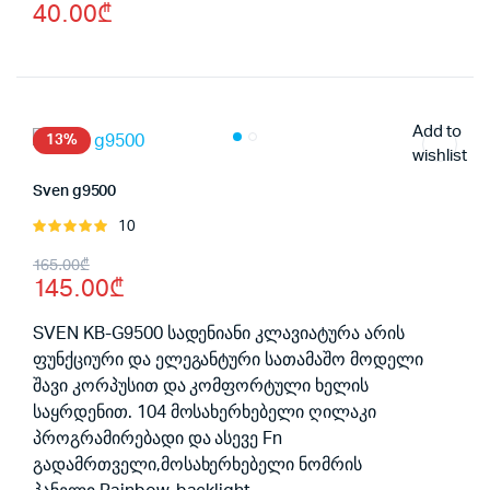
40.00
₾
price
price
was:
is:
50.00₾.
40.00₾.
Add to
13%
wishlist
Sven g9500
10
შეფასება
5.00
, 5-
Original
Current
165.00
₾
დან
145.00
₾
price
price
was:
is:
SVEN KB-G9500 სადენიანი კლავიატურა არის
ფუნქციური და ელეგანტური სათამაშო მოდელი
165.00₾.
145.00₾.
შავი კორპუსით და კომფორტული ხელის
საყრდენით. 104 მოსახერხებელი ღილაკი
პროგრამირებადი და ასევე Fn
გადამრთველი,მოსახერხებელი ნომრის