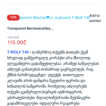
was:
is:
20.00₾.
18.00₾.
Add to
12%
wishlist
Transparent Mechanical Keyboard T-Wolf T40
Original
Current
130.00
₾
115.00
₾
price
price
was:
is:
T-WOLF T40
-
ლაზერშოუ თქვენს თითებს ქვეშ
სრულად გამჭვირვალე კორპუსი არა მხოლოდ
130.00₾.
115.00₾.
ელეგანტური გადაწვეტილებაა არამედ საშუალებას
აძლევს განათებას თანაბრად გავრცელდეს, რაც
ქმნის წარმოუდგენელ ეფექტს. თითოეული
კლავიში არის ფანჯარა მკვეთრი ფერისა და
სინათლის სამყაროში, რომელიც აძლიერებს
თქვენი გეიმერული სივრცის ატმოსფეროს.
უპირატესობები: მაღალსიჩქარიანი მექანიკური
გადამრთველები: იდეალური რეაგირება