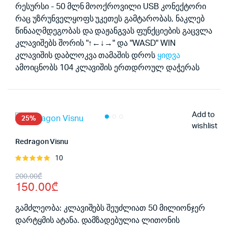
რესურსი - 50 მლნ მოოქროვილი USB კონექტორი
რაც უზრუნველყოფს უკეთეს გამტარობას, ნაკლებ
წინააღმდეგობას და დაჟანგვას ფუნქციების გაცვლა
კლავიშებს შორის "↑←↓→" და "WASD" WIN
კლავიშის დაბლოკვა თამაშის დროს
ყიდვა
ამოიცნობს 104 კლავიშის ერთდროულ დაჭერას
Add to
25%
wishlist
Redragon Visnu
10
შეფასება
5.00
, 5-
Original
Current
200.00
₾
დან
150.00
₾
price
price
was:
is:
გამძლეობა: კლავიშებს შეუძლიათ 50 მილიონჯერ
დარტყმის ატანა. დამზადებულია ლითონის
200.00₾.
150.00₾.