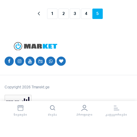
1
2
3
4
5
Copyright 2026 Tmarekt.ge
ᲜᲘᲕᲗᲔᲑᲘ
ᲫᲘᲔᲑᲐ
ᲞᲠᲝᲤᲘᲚᲘ
ᲙᲐᲢᲔᲒᲝᲠᲘᲔᲑᲘ