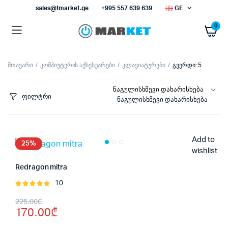
sales@tmarket.ge
+995 557 639 639
GE
0
მთავარი
კომპიუტერის აქსესუარები
კლავიატურები
გვერდი: 5
ნიმალური
ქსიმალური
სი
სი
ფილტრი
ნაგულისხმევი დახარისხება
Add to
25%
wishlist
Redragon mitra
10
შეფასება
5.00
, 5-
Original
Current
225.00
₾
დან
170.00
₾
price
price