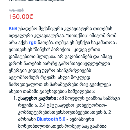
Original
Current
175.00
₾
150.00
₾
price
price
was:
is:
K68
უსადენო მექანიკური კლავიატურა თითქმის
იდეალური კლავიატურაა. "თითქმის" იმიტომ რომ
175.00₾.
150.00₾.
არა აქვს
rgb
ნათება. თუმცა ეს პუნქტი საკამათოა :
ვისთვის ეს "მინუსი" პირიქით , კიდევ ერთი
დამატებითი პლიუსია: არ გაღიზიანებს და ამავე
დროს ნათების ხარჯზე გამონთავისუფლებული
ენერგია კიდევ უფრო ახანგრძლივებს
ავტომნომიურ რეჟიმს. ახლა მოკლედ
ჩამოვთვალოთ ის პარამეტრები რაც გვაძლევს
ასეთი თამამი განცხადების საშუალებას:
უსადენო კავშირი
: ამ მოდელს გააჩნია სამმაგი
რეჟიმი ა. 2.4 გჰც უსადენო კონექტორით-
კომპიუტერებისთვის,ნოუთბუქებისთვის ბ. 2
არხიანი
Bluetooth 5.0
- ნებისმიერი
მოწყობილობისთვის რომელსაც გააჩნია