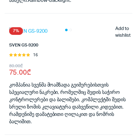
პანელი.Rainbow-backlight.
Add to
7%
wishlist
SVEN GS-9200
16
შეფასება
5.00
, 5-
Original
Current
80.00
₾
დან
75.00
₾
price
price
was:
is:
კომპანია სვენმა მოამზადა გეიმერებისთვის
სპეციალური ნაკრები, რომელშიც შედის საჭირო
80.00₾.
75.00₾.
კონტროლერები და ბალიშები. კომპლექტში შედის
სრული ზომის კლავიატურა დახვეწილი კიდეებით,
რამდენიმე დამატებითი ღილაკით და ნომრის
ბალიშით.