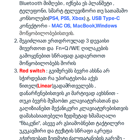
Bluetooth მიმღები , იქნება ეს პლანშეტი ,
ტელეფონი, სმარტ ტელევიზორი თუ სათამაშო
კონსოლები(
PS4, PS5, Xbox
) გ.
USB Type-C
კონექტორი -
MAC OS, MacBook,Windows
მოწყობილობებისთვის.
შეგიძლიათ ერთდროულად 3 დევაისი
მიუერთოთ და Fn+Q /W/E ღილაკების
გამოყენებით სწრაფად გადაერთოთ
მოწყობილობებს შორის
Red switch
: გეიმერებს ბევრი ახსნა არ
სჭირდებათ რა უპირატესობა აქვს
წითელ(
Linear
)გადამრთველებს ,
დანარჩენებისთვის კი მარტივად ავხსნით -
თუკი ბევრს მუშაობთ კლავიატურასთან და
გაღიზიანებთ მექანიკური კლავიატურებისთვის
დამახასიათებელი ზედმეტად ხმამაღალი
"ჩხაკუნი", ასევე არ გსიამობნებთ ტაქტილური
უკუკავშირი და ტექსტის სწრაფი აკრეფა
გჭირდებათ ზედმეტი ძალდატანების გარეშე -