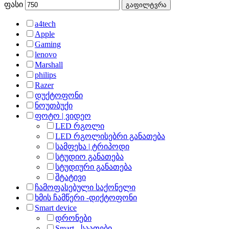
ფასი
გაფილტვრა
a4tech
Apple
Gaming
lenovo
Marshall
philips
Razer
დუქტოფონი
ნოუთბუქი
ფოტო | ვიდეო
LED რგოლი
LED რგოლისებრი განათება
სამფეხა | ტრიპოდი
სტუდიო განათება
სტუდიური განათება
შტატივი
ჩამოფასებული საქონელი
ხმის ჩამწერი -დიქტოფონი
Smart device
დრონები
Smart - საათები