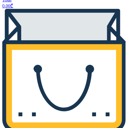
0.00
₾