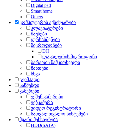
Digital pad
Smart home
Others
კომპიუტერის აქსესუარები
კლავიატურები
მაუსები
ყურსასმენები
მიკროფონები
DJI
ლავალერის მიკროფონი
ბარათის წამკითხველი
ჩანთები
სხვა
გეიმპადი
საწმენდი
კამერები
ექშენ კამერები
ვებკამერა
ვიდეო რეგისტრატორი
სათვალთვალო სისტემები
მყარი მეხსიერება
HDD(SATA)