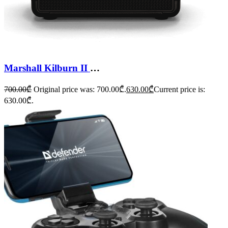
Marshall Kilburn II Bluetooth Speaker
700.00
₾
Original price was: 700.00₾.
630.00
₾
Current price is:
630.00₾.