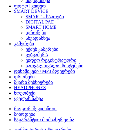
სხვადასხვა
ფოტო | ვიდეო
SMART DEVICE
SMART – საათები
DIGITAL PAD
SMART HOME
დრონები
სხვადასხვა
კამერები
ექშენ კამერები
ვებკამერა
ვიდეო რეგისტრატორი
სათვალთვალო სისტემები
დინამიკები / MP3 პლეერები
დრონები
მყარი მეხსიერება
HEADPHONES
ნოუთბუქი
ყველას ნახვა
როგორ შევიძინოთ
მიწოდება
საგარანტიო მომსახურეობა
კომპიუტერის აქსესუარები