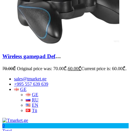
Wireless gamepad Defender Blast
70.00
₾
Original price was: 70.00₾.
60.00
₾
Current price is: 60.00₾.
sales@tmarket.ge
+995 557 639 639
GE
GE
RU
EN
Tü
0
Total