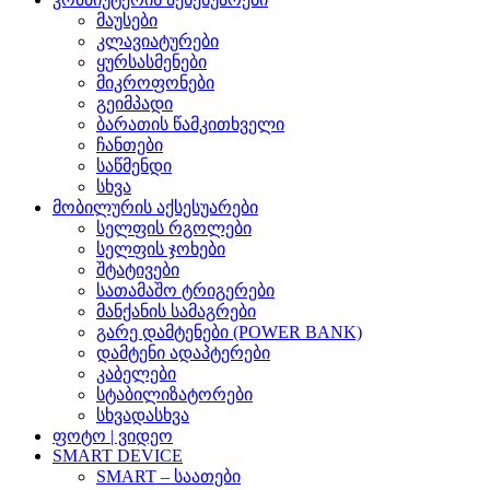
მაუსები
კლავიატურები
ყურსასმენები
მიკროფონები
გეიმპადი
ბარათის წამკითხველი
ჩანთები
საწმენდი
სხვა
მობილურის აქსესუარები
სელფის რგოლები
სელფის ჯოხები
შტატივები
სათამაშო ტრიგერები
მანქანის სამაგრები
გარე დამტენები (POWER BANK)
დამტენი ადაპტერები
კაბელები
სტაბილიზატორები
სხვადასხვა
ფოტო | ვიდეო
SMART DEVICE
SMART – საათები