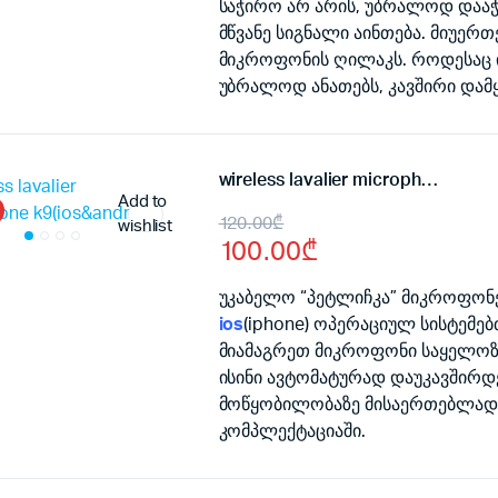
საჭირო არ არის, უბრალოდ დააჭ
მწვანე სიგნალი აინთება. მიუერ
მიკროფონის ღილაკს. როდესაც ინ
უბრალოდ ანათებს, კავშირი დამ
wireless lavalier microphone k9(ios&android) 2x
Add to
Original
Current
120.00
₾
wishlist
100.00
₾
price
price
was:
is:
უკაბელო “პეტლიჩკა” მიკროფონე
ios
(iphone) ოპერაციულ სისტემებ
120.00₾.
100.00₾.
მიამაგრეთ მიკროფონი საყელოზე
ისინი ავტომატურად დაუკავშირდებ
მოწყობილობაზე მისაერთებლად 
კომპლექტაციაში.