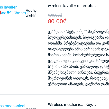
wireless lavalier microphone k9(iphone) 2x
Add to
Original
Current
100.00
₾
wishlist
80.00
₾
price
price
was:
is:
უკაბელო “პეტლიჩკა” მიკროფონები
ბლოგერებისთვის, ბლოგებისა და 
100.00₾.
80.00₾.
ოთახში, პრეზენტაციებისა და კო
თავისუფლება ხმის ხარისხის დაკ
მხარის ხმებს. მოსახერხებელია 
ყველასთვის გასაგები და მარტივი
საჭირო არ არის, უბრალოდ დააჭ
მწვანე სიგნალი აინთება. მიუერ
მიკროფონის ღილაკს. როდესაც ინ
უბრალოდ ანათებს, კავშირი დამ
Wireless mechanical Keyboard K68