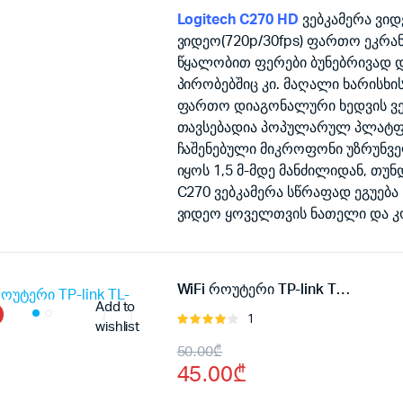
was:
is:
Logitech C270 HD
ვებკამერა ვიდ
ვიდეო(720p/30fps) ფართო ეკრა
115.00₾.
100.00₾.
წყალობით ფერები ბუნებრივად 
პირობებშიც კი. მაღალი ხარისხის
ფართო დიაგონალური ხედვის ვე
თავსებადია პოპულარულ პლატფ
ჩაშენებული მიკროფონი უზრუნვე
იყოს 1,5 მ-მდე მანძილიდან, თუნ
C270 ვებკამერა სწრაფად ეგუება 
ვიდეო ყოველთვის ნათელი და კ
WiFi როუტერი TP-link TL-WR720N
Add to
1
შეფასება
wishlist
4.00
, 5-
Original
Current
50.00
₾
დან
45.00
₾
price
price