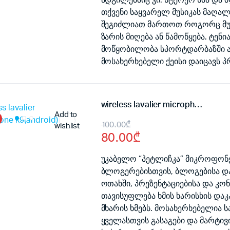
ადგილებშიც კი. სტერეო ხმა და 
თქვენი საყვარელ მუსიკას მაღა
შეგიძლიათ მართოთ როგორც მუსი
ზარის მიღება ან წამოწყება. ტე
მოწყობილობა სპორტდარბაზში ან 
მოსახერხებელი ქეისი დაიცავს პ
wireless lavalier microphone k9(android) 2x
Add to
Original
Current
100.00
₾
wishlist
80.00
₾
price
price
was:
is:
უკაბელო “პეტლიჩკა” მიკროფონები
ბლოგერებისთვის, ბლოგებისა და 
100.00₾.
80.00₾.
ოთახში, პრეზენტაციებისა და კო
თავისუფლება ხმის ხარისხის დაკ
მხარის ხმებს. მოსახერხებელია 
ყველასთვის გასაგები და მარტივი