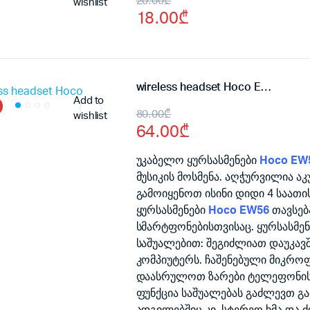
Original
Current
20.00
₾
wishlist
18.00
₾
price
price
was:
is:
20.00₾.
18.00₾.
wireless headset Hoco EW56
Add to
Original
Current
80.00
₾
wishlist
64.00
₾
price
price
was:
is:
უკაბელო ყურსასმენები
Hoco EW
მუსიკის მოსმენა. აღჭურვილია 
80.00₾.
64.00₾.
გამოიყენოთ ისინი დიდი 4 საათი
ყურსასმენები
Hoco EW56
თავსე
სმარტფონებისთვისაც. ყურსასმე
საშუალებით: შეგიძლიათ დაუკავ
კომპიუტერს. ჩაშენებული მიკრო
დაასრულოთ ზარები ტელეფონის ჯ
ფუნქცია საშუალებას გაძლევთ გა