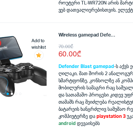
was:
is:
როუტერი TL-WR720N არის მარტი
ვებ დათვალიერებისთვის, ელექ
50.00₾.
45.00₾.
Wireless gamepad Defender Blast
Add to
Original
Current
70.00
₾
wishlist
60.00
₾
price
price
was:
is:
Defender Blast gamepad
-ს აქვს
ღილაკი, მათ შორის 2 ანალოგურ
70.00₾.
60.00₾.
სმარტფონზე, კონსოლზე ან კომპ
მობილურის სამაგრი რაც საშუა
და სათამაშო პროცესი კიდევ უ
თამაშს რაც შეიძლება რეალისტუ
ბატარეის ხანგრძლივ სამუშაო რ
კომპიუტერზე და
playstation 3
უკ
android
დევაისებს