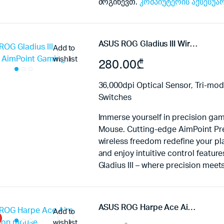
მოგიწევთ.
კომპიუტერის აქსესუა
ASUS ROG Gladius III Wireless AimPoint Gaming Mouse
Add to
wishlist
280.00
₾
36,000dpi Optical Sensor, Tri-mo
Switches
Immerse yourself in precision gam
Mouse. Cutting-edge AimPoint Pr
wireless freedom redefine your pla
and enjoy intuitive control featur
Gladius III – where precision mee
ASUS ROG Harpe Ace Aim Lab Edition mouse
Add to
wishlist