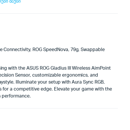
რები
მაუსი
de Connectivity, ROG SpeedNova, 79g, Swappable
ing with the ASUS ROG Gladius III Wireless AimPoint
ecision Sensor, customizable ergonomics, and
ystyle. Illuminate your setup with Aura Sync RGB,
es for a competitive edge. Elevate your game with the
ts performance.