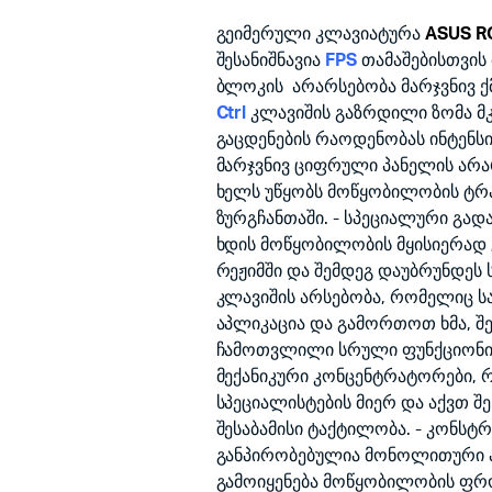
price
price
was:
is:
გეიმერული კლავიატურა
ASUS RO
შესანიშნავია
FPS
თამაშებისთვის
500.00₾.
450.00₾.
ბლოკის არარსებობა მარჯვნივ ქ
Ctrl
კლავიშის გაზრდილი ზომა მ
გაცდენების რაოდენობას ინტენს
მარჯვნივ ციფრული პანელის არა
ხელს უწყობს მოწყობილობის ტრა
ზურგჩანთაში. - სპეციალური გა
ხდის მოწყობილობის მყისიერად
რეჟიმში და შემდეგ დაუბრუნდეს
კლავიშის არსებობა, რომელიც ს
აპლიკაცია და გამორთოთ ხმა, შ
ჩამოთვლილი სრული ფუნქციონი
მექანიკური კონცენტრატორები, 
სპეციალისტების მიერ და აქვთ შე
შესაბამისი ტაქტილობა. - კონსტ
განპირობებულია მონოლითური 
გამოიყენება მოწყობილობის ფრო