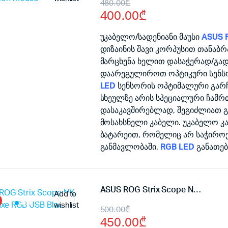
Original
Current
480.00
₾
400.00
₾
price
price
was:
is:
უკაბელო/სადენიანი მაუსი
ASUS R
დიზაინის შავი კორპუსით თანაბ
480.00₾.
400.00₾.
მარცხენა ხელით დასაჭერად/გად
დაარეგულიროთ ოპტიკური სენ
LED
სენსორის ოპტიმალური გარჩ
სხეულზე არის სპეციალური ჩამრ
დასაკავშირებლად, შეგიძლიათ გა
მოსახსნელი კაბელი. უკაბელო კა
ბატარეით, რომელიც არ საჭიროებ
განმავლობაში.
RGB LED
განათებ
ASUS ROG Strix Scope NX TKL Deluxe RGB USB Black
Add to
wishlist
Original
Current
500.00
₾
450.00
₾