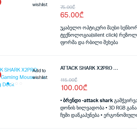
wishlist
Original
Current
75.00
₾
65.00
₾
price
price
was:
is:
უკაბელო ოპტიკური მაუსი სენსორ
ტექნოლოგია(silent click} რეზოლ
75.00₾.
65.00₾.
ფორმა და რბილი შეხება
ATTACK SHARK X2PRO Wireless Gaming Mouse with Charging Dock
Add to
wishlist
Original
Current
115.00
₾
100.00
₾
price
price
was:
is:
•
ბრენდი -attack shark
გამჭვირვა
დონის ხილვადობა • 3D RGB განათ
115.00₾.
100.00₾.
ჩუმი დაწკაპუნება • ერგონომიულ