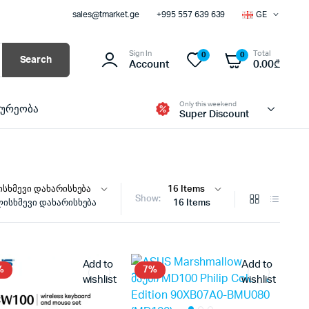
sales@tmarket.ge
+995 557 639 639
GE
Sign In
Total
0
0
Search
Account
0.00
₾
Only this weekend
ხურეობა
Super Discount
Show:
ისხმევი დახარისხება
16 Items
Add to
Add to
%
7%
wishlist
wishlist