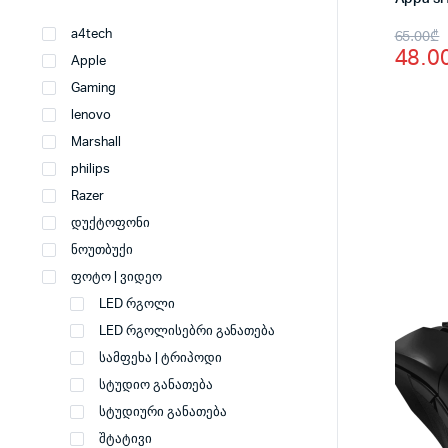
Origi
Curr
65.00
₾
a4tech
48.0
price
price
Apple
Gaming
was:
is:
lenovo
65.0
48.0
Marshall
philips
Razer
დუქტოფონი
ნოუთბუქი
ფოტო | ვიდეო
LED რგოლი
LED რგოლისებრი განათება
სამფეხა | ტრიპოდი
სტუდიო განათება
სტუდიური განათება
შტატივი