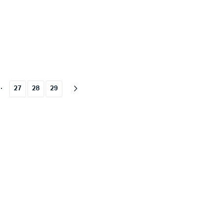
00₾.
00₾.
65.00₾.
49.00₾.
…
27
28
29