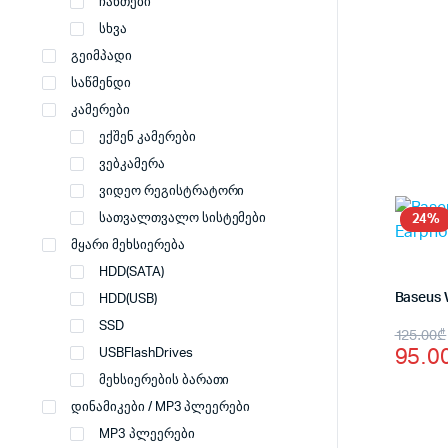
was:
is:
ჩანთები
75.0
65.0
სხვა
გეიმპადი
საწმენდი
კამერები
ექშენ კამერები
ვებკამერა
ვიდეო რეგისტრატორი
სათვალთვალო სისტემები
24%
მყარი მეხსიერება
HDD(SATA)
HDD(USB)
Origi
Curr
SSD
125.00
₾
95.0
USBFlashDrives
price
price
მეხსიერების ბარათი
was:
is:
დინამიკები / MP3 პლეერები
125.
95.0
MP3 პლეერები