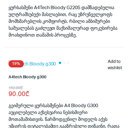
was:
is:
ყურსასმენი A4Tech Bloody G220S დამზადებულია
ულტრამსუბუქი მასლაებით, რაც უზრუნველყოფს
115.00₾.
100.00₾.
მომხმარებლის კომფორტს. რბილი ამბიშურები
საშუალებას გაძლევთ მაქსიმალურად ფოკუსირება
მოახდინოთ თამაშის პროცესზე.
Add to
19%
wishlist
A4tech Bloody g300
Original
Current
110.00
₾
90.00
₾
price
price
was:
is:
გეიმერული ყურსასმენები A4 Bloody G300
აუცილებელი აქსესუარია ნებისმიერი
110.00₾.
90.00₾.
მოთამაშისთვის. წარმოდგენილ მოდელს აქვს
უმცირეს დეტალებამდე გააზრებული დიზაინი, რათა