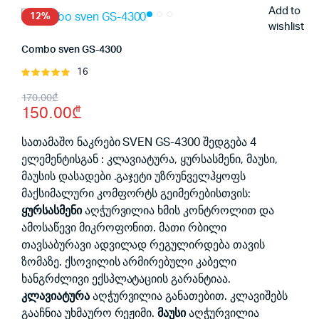
Add to
12%
wishlist
Combo sven GS-4300
16
შეფასება
5.00
, 5-
Original
Current
170.00
₾
დან
150.00
₾
price
price
was:
is:
სათამაშო ნაკრები SVEN GS-4300 შედგება 4
ელემენტისგან : კლავიატურა, ყურსასმენი, მაუსი,
170.00₾.
150.00₾.
მაუსის დასადები .გაჯეტი უზრუნველჰყოფს
მაქსიმალური კომფორტს გეიმერებისთვის:
ყურსასმენი
აღჭურვილია ხმის კონტროლით და
ამოსაწევი მიკროფონით. მათი რბილი
თავსაბურავი ადვილად რეგულირდება თავის
ზომაზე. ქსოვილის არმირებული კაბელი
ხანგრძლივი ექსპლატაციის გარანტიაა.
კლავიატურა
აღჭურვილია განათებით. კლავიშებს
გააჩნია უხმაურო რეჟიმი.
მაუსი
აღჭურვილია