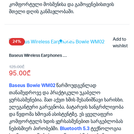
კომფორტული მოსმენისა და გამოყენებისთვის
მთელი დღის განმავლობაში.
Add to
24%
wishlist
Baseus Wireless Earphones Bowie WM02
Original
Current
125.00
₾
95.00
₾
price
price
was:
is:
Baseus Bowie WM02
წარმოუდგენლად
თანამედროვე და პრაქტიკული უკაბელო
125.00₾.
95.00₾.
ყურსასმენებია. მათ აქვთ ხმის შესანიშნავი ხარისხი,
ელეგანტური გარეგნობა, ბატარეის ხანგრძლივობა
და წვდომა ხმოვან ასისტენტზე. ეს ყველაფერი
კომფორტულს ხდის ყურსასმენებით სარგებლობას
ნებისმიერ პირობებში.
Bluetooth 5.3
ტექნოლოგია