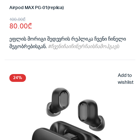
Airpod MAX PG-01(replica)
Original
Current
100.00
₾
80.00
₾
price
price
was:
is:
ეფლის მორიგი შედევრის რეპლიკა ჩვენი ჩინელი
მეგობრებისგან.
#ჩვენიჩაიჩინურჩაისჩამოჰგავს
100.00₾.
80.00₾.
Add to
24%
wishlist