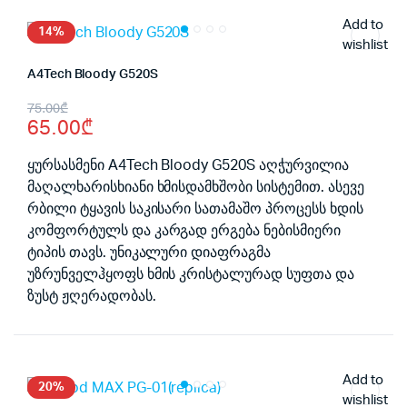
Add to
14%
wishlist
A4Tech Bloody G520S
Original
Current
75.00
₾
65.00
₾
price
price
was:
is:
ყურსასმენი A4Tech Bloody G520S აღჭურვილია
მაღალხარისხიანი ხმისდამხშობი სისტემით. ასევე
75.00₾.
65.00₾.
რბილი ტყავის საკისარი სათამაშო პროცესს ხდის
კომფორტულს და კარგად ერგება ნებისმიერი
ტიპის თავს. უნიკალური დიაფრაგმა
უზრუნველჰყოფს ხმის კრისტალურად სუფთა და
ზუსტ ჟღერადობას.
Add to
20%
wishlist