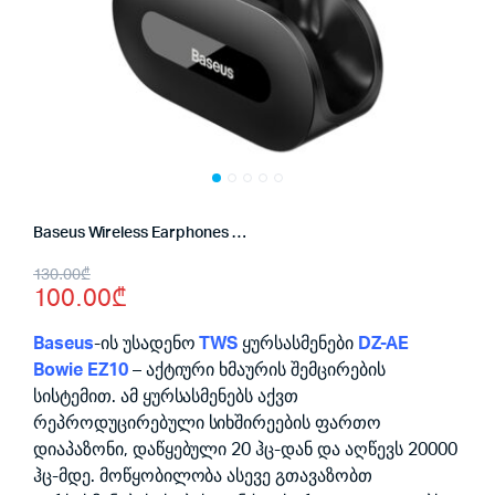
Baseus Wireless Earphones DZ-AE Bowie EZ10
Original
Current
130.00
₾
100.00
₾
price
price
was:
is:
Baseus
-ის უსადენო
TWS
ყურსასმენები
DZ-AE
Bowie EZ10
– აქტიური ხმაურის შემცირების
130.00₾.
100.00₾.
სისტემით. ამ ყურსასმენებს აქვთ
რეპროდუცირებული სიხშირეების ფართო
დიაპაზონი, დაწყებული 20 ჰც-დან და აღწევს 20000
ჰც-მდე. მოწყობილობა ასევე გთავაზობთ