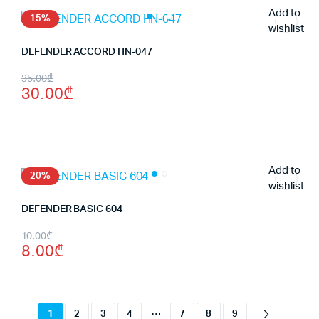
Add to
15%
wishlist
DEFENDER ACCORD HN-047
Original
Current
35.00
₾
30.00
₾
price
price
was:
is:
35.00₾.
30.00₾.
Add to
20%
wishlist
DEFENDER BASIC 604
Original
Current
10.00
₾
8.00
₾
price
price
was:
is:
10.00₾.
8.00₾.
…
1
2
3
4
7
8
9