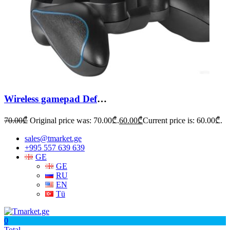
Wireless gamepad Defender Blast
70.00
₾
Original price was: 70.00₾.
60.00
₾
Current price is: 60.00₾.
sales@tmarket.ge
+995 557 639 639
GE
GE
RU
EN
Tü
0
Total