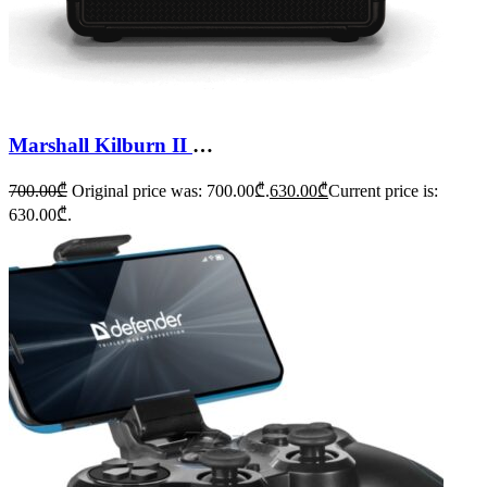
Marshall Kilburn II Bluetooth Speaker
700.00
₾
Original price was: 700.00₾.
630.00
₾
Current price is:
630.00₾.