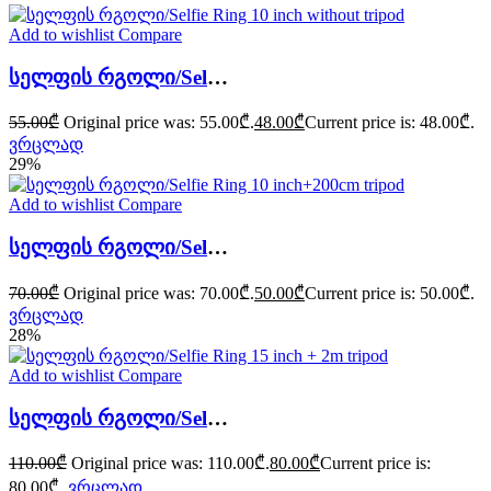
Add to wishlist
Compare
სელფის რგოლი/Selfie Ring 10 inch without tripod
55.00
₾
Original price was: 55.00₾.
48.00
₾
Current price is: 48.00₾.
ვრცლად
29%
Add to wishlist
Compare
სელფის რგოლი/Selfie Ring 10 inch+200cm tripod
70.00
₾
Original price was: 70.00₾.
50.00
₾
Current price is: 50.00₾.
ვრცლად
28%
Add to wishlist
Compare
სელფის რგოლი/Selfie Ring 15 inch + 2m tripod
110.00
₾
Original price was: 110.00₾.
80.00
₾
Current price is:
80.00₾.
ვრცლად