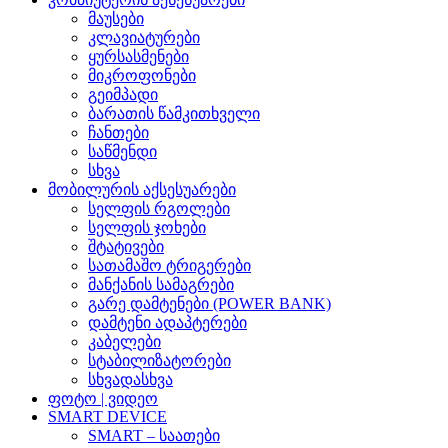
მაუსები
კლავიატურები
ყურსასმენები
მიკროფონები
გეიმპადი
ბარათის წამკითხველი
ჩანთები
საწმენდი
სხვა
მობილურის აქსესუარები
სელფის რგოლები
სელფის ჯოხები
შტატივები
სათამაშო ტრიგერები
მანქანის სამაგრები
გარე დამტენები (POWER BANK)
დამტენი ადაპტერები
კაბელები
სტაბილიზატორები
სხვადასხვა
ფოტო | ვიდეო
SMART DEVICE
SMART – საათები