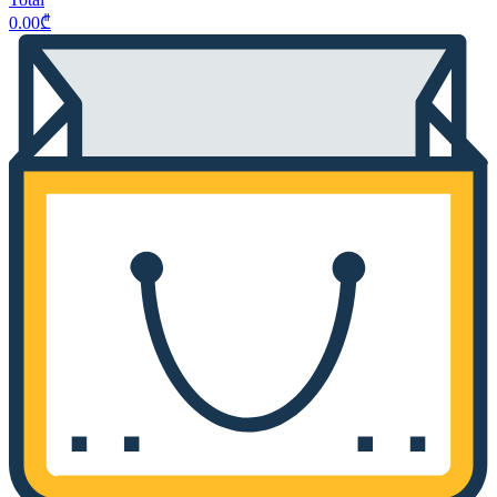
0.00
₾