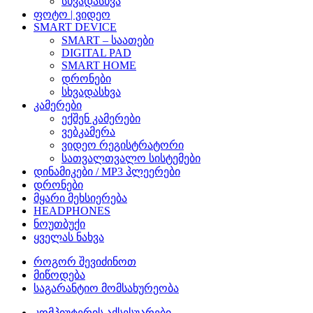
სხვადასხვა
ფოტო | ვიდეო
SMART DEVICE
SMART – საათები
DIGITAL PAD
SMART HOME
დრონები
სხვადასხვა
კამერები
ექშენ კამერები
ვებკამერა
ვიდეო რეგისტრატორი
სათვალთვალო სისტემები
დინამიკები / MP3 პლეერები
დრონები
მყარი მეხსიერება
HEADPHONES
ნოუთბუქი
ყველას ნახვა
როგორ შევიძინოთ
მიწოდება
საგარანტიო მომსახურეობა
კომპიუტერის აქსესუარები