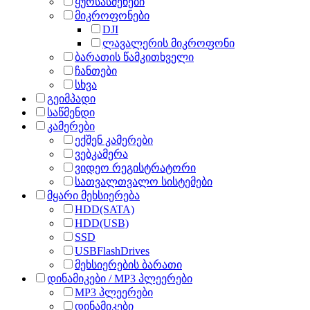
ყურსასმენები
მიკროფონები
DJI
ლავალერის მიკროფონი
ბარათის წამკითხველი
ჩანთები
სხვა
გეიმპადი
საწმენდი
კამერები
ექშენ კამერები
ვებკამერა
ვიდეო რეგისტრატორი
სათვალთვალო სისტემები
მყარი მეხსიერება
HDD(SATA)
HDD(USB)
SSD
USBFlashDrives
მეხსიერების ბარათი
დინამიკები / MP3 პლეერები
MP3 პლეერები
დინამიკები