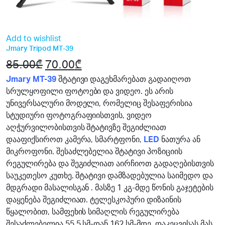
Add to wishlist
Jmary Tripod MT-39
85.00
₾
Original
70.00
₾
Current
price
price
Jmary MT-39
შტატივი დაგეხმარებათ გადაიღოთ
სრულყოფილი ფოტოები და ვიდეო. ეს არის
was:
is:
უნივერსალური მოდელი, რომელიც შესაფერისია
85.00₾.
70.00₾.
სტუდიური ფოტოგრაფიისთვის, ვიდეო
აღჭურვილობისთვის შტატივზე შეგიძლიათ
დააფიქსიროთ კამერა, სმარტფონი,
LED
ნათურა ან
მიკროფონი. შესაძლებელია შტატივი პოზიციის
რეგულირება და შეგიძლიათ აირჩიოთ გადაღებისთვის
საუკეთესო კუთხე. შტატივი დამზადებულია საიმედო და
მდგრადი მასალისგან . მასზე 1 კგ-მდე წონის გაჯეტების
დაყენება შეგიძლიათ. ტელესკოპური დიზაინის
წყალობით, სამფეხის სიმაღლის რეგულირება
შესაძლებელია 55,5 სმ-დან 162 სმ-მდე. დაკეცვისას მას