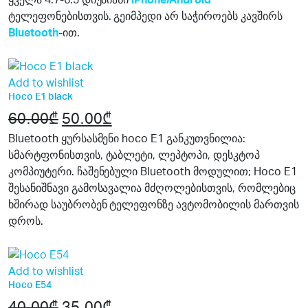
ყველა 4.7-6.5 დიუმიანი
iPhone/Android
ტელეფონებისთვის. გეიმპედი არ საჭიროებს კავშირს
Bluetooth
-ით.
17%
Add to wishlist
Hoco E1 black
60.00
₾
Original
50.00
₾
Current
price
price
Bluetooth ყურსასმენი hoco E1 განკუთვნილია:
სმარტფონისთვის, ტაბლეტი, ლეპტოპი, დესკტოპ
was:
is:
კომპიუტერი. ჩაშენებული Bluetooth მოდულით; Hoco E1
60.00₾.
50.00₾.
შესანიშნავი გამოსავალია მძღოლებისთვის, რომლებიც
ხშირად საუბრობენ ტელეფონზე ავტომობილის მართვის
დროს.
13%
Add to wishlist
Hoco E54
40.00
₾
Original
35.00
₾
Current