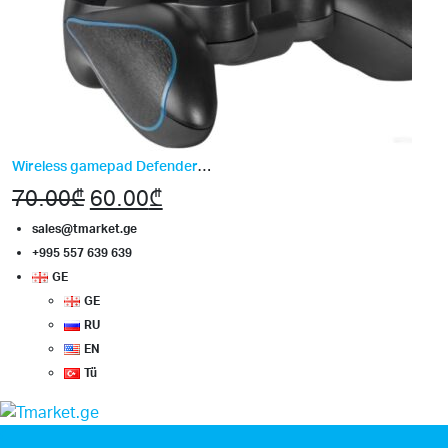
Wireless gamepad Defender Blast
70.00
₾
Original
60.00
₾
Current
price
price
sales@tmarket.ge
+995 557 639 639
was:
is:
GE
70.00₾.
60.00₾.
GE
RU
EN
Tü
0