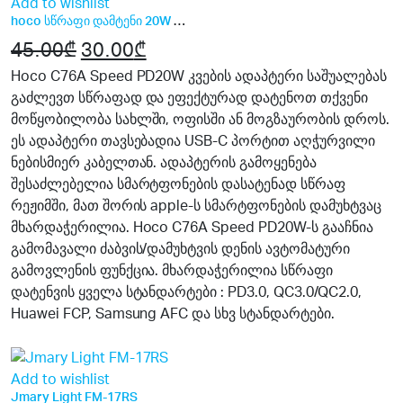
Add to wishlist
hoco სწრაფი დამტენი 20W Fast Charger ყიდვა
45.00
₾
Original
30.00
₾
Current
price
price
Hoco C76A Speed ​​PD20W კვების ადაპტერი საშუალებას
გაძლევთ სწრაფად და ეფექტურად დატენოთ თქვენი
was:
is:
მოწყობილობა სახლში, ოფისში ან მოგზაურობის დროს.
45.00₾.
30.00₾.
ეს ადაპტერი თავსებადია USB-C პორტით აღჭურვილი
ნებისმიერ კაბელთან. ადაპტერის გამოყენება
შესაძლებელია სმარტფონების დასატენად სწრაფ
რეჟიმში, მათ შორის apple-ს სმარტფონების დამუხტვაც
მხარდაჭერილია. Hoco C76A Speed ​​PD20W-ს გააჩნია
გამომავალი ძაბვის/დამუხტვის დენის ავტომატური
გამოვლენის ფუნქცია. მხარდაჭერილია სწრაფი
დატენვის ყველა სტანდარტები : PD3.0, QC3.0/QC2.0,
Huawei FCP, Samsung AFC და სხვ სტანდარტები.
15%
Add to wishlist
Jmary Light FM-17RS