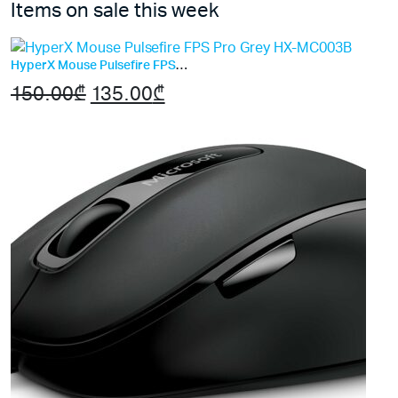
Items on sale this week
HyperX Mouse Pulsefire FPS Pro Grey HX-MC003B
150.00
₾
Original
135.00
₾
Current
price
price
was:
is:
150.00₾.
135.00₾.