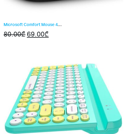
Microsoft Comfort Mouse 4500
80.00
₾
Original
69.00
₾
Current
price
price
was:
is:
80.00₾.
69.00₾.