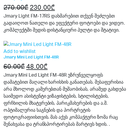
270.00
₾
Original
230.00
₾
Current
price
price
Jmary Light FM-17RS დახმარებით თქვენ შეძლებთ
გადაიღოთ ნათელი და ეფექტური ფოტოები და ვიდეო.
was:
is:
კომპლექტში შედის დისტანციური პულტი და შტატივი.
270.00₾.
230.00₾.
20%
Add to wishlist
Jmary Mini Led Light FM-48R
60.00
₾
Original
48.00
₾
Current
price
price
Jmary Mini Led Light FM-48R უზრუნველყოფს
დამატებით მაღალი ხარისხის განათებას. შესაფერისია
was:
is:
არა მხოლოდ კამერებთან მუშაობისას, არამედ გახდება
60.00₾.
48.00₾.
საიმედო ასისტენტი ვიზაჟისტების, სტილისტების,
ფრჩხილის მხატვრების, პარიკმახერების და ა.შ.
ოპტიმალურია საგნების და პორტრეტის
ფოტოგრაფიისთვის. მას აქვს კომპაქტური ზომა რაც
შენახვასა და ტრანსპორტირებას მარტივს ხდის. .