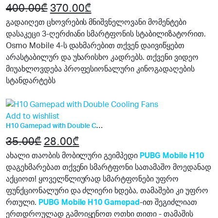
400.00
₾
Original
370.00
₾
Current
price
price
გადაიღეთ ცხოვრების მნიშვნელოვანი მომენტები
დასაკეცი 3-ღერძიანი სმარტფონის სტაბილიზატორით.
was:
is:
Osmo Mobile 4-ს დახმარებით თქვენ დაივიწყებთ
400.00₾.
370.00₾.
არასტაბილურ და უხარისხო კადრებს. თქვენი ვიდეო
მიუახლოვდება პროფესიონალური კინოგადაღების
სტანდარტებს
20%
Add to wishlist
H10 Gamepad with Double Cooling Fans
35.00
₾
Original
28.00
₾
Current
price
price
ახალი თაობის მობილური გეიმპედი
PUBG Mobile H10
დაგეხმარებათ თქვენი სმარტფონი სათამაშო მოედანად
was:
is:
აქციოთ! ყოველწლიურად სმარტფონები უფრო
35.00₾.
28.00₾.
ფუნქციონალური და ძლიერი ხდება, თამაშები კი უფრო
რთული.
PUBG Mobile H10 Gamepad
-ით შეგიძლიათ
ერთდროულად გამოიყენოთ ოთხი თითი - თამაშის