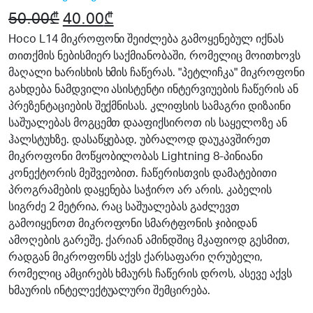
50.00
₾
Original
40.00
₾
Current
price
price
Hoco L14 მიკროფონი შეიძლება გამოყენებულ იქნას
თითქმის ნებისმიერ საქმიანობაში, რომელიც მოითხოვს
was:
is:
მაღალი ხარისხის ხმის ჩაწერას. "პეტლიჩკა" მიკროფონი
50.00₾.
40.00₾.
გახდება ნამდვილი ასისტენტი ინტერვიუების ჩაწერის ან
პრეზენტაციების შექმნისას. კლიფსის სამაგრი დიზაინი
საშუალებას მოგცემთ დააფიქსიროთ ის საყელოზე ან
ჰალსტუხზე. დასაწყებად, უბრალოდ დაუკავშირეთ
მიკროფონი მოწყობილობას Lightning 8-პინიანი
კონექტორის მეშვეობით. ჩაწერისთვის დამატებითი
პროგრამების დაყენება საჭირო არ არის. კაბელის
სიგრძე 2 მეტრია, რაც საშუალებას გაძლევთ
გამოიყენოთ მიკროფონი სმარტფონის ჯიბიდან
ამოღების გარეშე. ქარიან ამინდშიც მკაფიოდ გესმით,
რადგან მიკროფონს აქვს ქარსაფარი ღრუბელი,
რომელიც ამცირებს ხმაურს ჩაწერის დროს, ასევე აქვს
ხმაურის ინტელექტუალური შემცირება.
13%