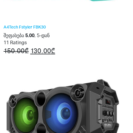
A4Tech Fstyler FBK30
შეფასება
5.00
, 5-დან
11
Ratings
150.00
₾
Original
130.00
₾
Current
price
price
was:
is:
150.00₾.
130.00₾.