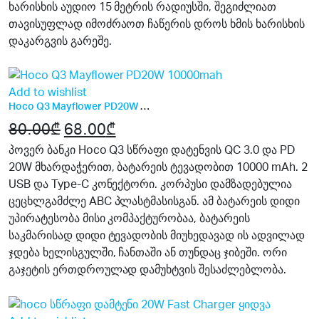
ხარისხის აუდიო 15 მეტრის რადიუსში, შეგიძლიათ
თავისუფლად იმოძრაოთ ჩაწერის დროს ხმის ხარისხის
დაკარგვის გარეშე.
15%
Add to wishlist
Hoco Q3 Mayflower PD20W 10000mah
80.00
₾
Original
68.00
₾
Current
price
price
პოვერ ბანკი Hoco Q3 სწრაფი დატენვის QC 3.0 და PD
20W მხარდაჭერით, ბატარეის ტევადობით 10000 mAh. 2
was:
is:
USB და Type-C კონექტორი. კორპუსი დამზადებულია
80.00₾.
68.00₾.
ცეცხლგამძლე ABC პლასტმასისგან. ამ ბატარეის დიდი
უპირატესობა მისი კომპაქტურობაა, ბატარეის
საკმარისად დიდი ტევადობის მიუხედავად ის ადვილად
ჯდება ხელისგულში, ჩანთაში ან თუნდაც ჯიბეში. ორი
გაჯეტის ერთდროულად დამუხტვის შესაძლებლობა.
34%