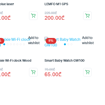
lue laser
LEMFO M1 GPS
inal
rent
Original
Current
0
₾
225.00
₾
.00
₾
200.00
₾
e
e
price
price
:
was:
is:
.00₾.
.00₾.
225.00₾.
200.00₾.
Add to
Add to
%
8%
wishlist
wishlist
xie Wi-Fi clock Wood
Smart Baby Watch GW100
inal
rent
Original
Current
0
₾
70.00
₾
.00
₾
65.00
₾
e
e
price
price
:
was:
is:
.00₾.
.00₾.
70.00₾.
65.00₾.