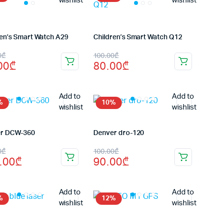
wishlist
wishlist
ren’s Smart Watch A29
Children’s Smart Watch Q12
inal
rent
Original
Current
0
₾
100.00
₾
00
₾
80.00
₾
e
e
price
price
:
was:
is:
Add to
Add to
.00₾.
00₾.
100.00₾.
80.00₾.
%
10%
wishlist
wishlist
r DCW-360
Denver dro-120
inal
rent
Original
Current
0
₾
100.00
₾
.00
₾
90.00
₾
e
e
price
price
:
was:
is:
Add to
Add to
.00₾.
.00₾.
100.00₾.
90.00₾.
%
12%
wishlist
wishlist