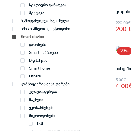
სტუდიური განათება
graphic
შტატივი
Origi
Curr
ჩამოფასებული საქონელი
220.00
₾
200.
ხმის ჩამწერი -დიქტოფონი
price
price
Smart device
was:
is:
დრონები
220.
200.
20%
Smart - საათები
Digital pad
Smart home
pubg fi
Others
Origi
Curr
5.00
₾
4.00
კომპიუტერის აქსესუარები
price
price
კლავიატურები
was:
is:
მაუსები
5.00
4.00
ყურსასმენები
მიკროფონები
DJI