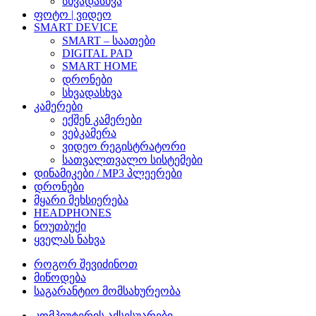
სხვადასხვა
ფოტო | ვიდეო
SMART DEVICE
SMART – საათები
DIGITAL PAD
SMART HOME
დრონები
სხვადასხვა
კამერები
ექშენ კამერები
ვებკამერა
ვიდეო რეგისტრატორი
სათვალთვალო სისტემები
დინამიკები / MP3 პლეერები
დრონები
მყარი მეხსიერება
HEADPHONES
ნოუთბუქი
ყველას ნახვა
როგორ შევიძინოთ
მიწოდება
საგარანტიო მომსახურეობა
კომპიუტერის აქსესუარები