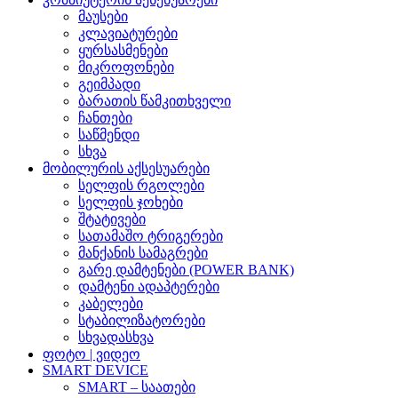
მაუსები
კლავიატურები
ყურსასმენები
მიკროფონები
გეიმპადი
ბარათის წამკითხველი
ჩანთები
საწმენდი
სხვა
მობილურის აქსესუარები
სელფის რგოლები
სელფის ჯოხები
შტატივები
სათამაშო ტრიგერები
მანქანის სამაგრები
გარე დამტენები (POWER BANK)
დამტენი ადაპტერები
კაბელები
სტაბილიზატორები
სხვადასხვა
ფოტო | ვიდეო
SMART DEVICE
SMART – საათები