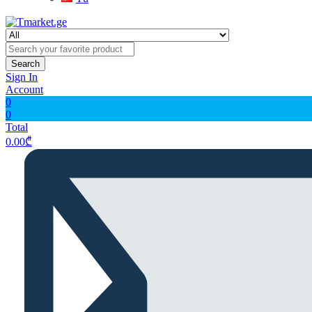
Search
Sign In
Account
0
0
Total
0.00
₾