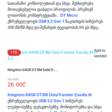
სათამაშო კონსოლებთან და სხვა. მეხსიერება
მოთავსებულია დაბალი პროფილის, პრემიუმ
ლითონის კონსტრუქციაში .
DT Micro
უზრუნველყოფს
USB 3.2 Gen 1
წაკითხვის სიჩქარეს
200 მბ/წმ-მდე და შენახვის ტევადობას 64 გბ-მდე .
Add to
11%
wishlist
Kingston 64GB DTXM DataTraveler Exodia M USB 3.2
Original
Current
29.00
₾
26.00
₾
price
price
was:
is:
Kingston 64GB DTXM DataTraveler Exodia M
უზრუნველყოფს
USB 3.2 Gen 1
სიჩქარეს
29.00₾.
26.00₾.
ლეპტოპებზე, დესკტოპებზე, მონიტორებსა და სხვა