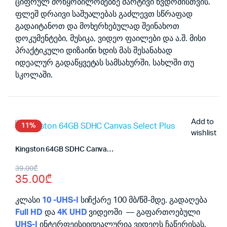
ციფრულ მოწყობილობებზე მარტივი წვდომისთვის.
ფლეშ დრაივი საშუალებას გაძლევთ სწრაფად
გადაიტანოთ და მოხერხებულად შეინახოთ
დოკუმენტები, მუსიკა, ვიდეო ფაილები და ა.შ. მისი
პრაქტიკული დიზაინი ხდის მას შესანახად
იდეალურ გადაწყვეტას სამსახურში, სახლში თუ
სკოლაში.
Add to
11%
wishlist
Kingston 64GB SDHC Canvas Select Plus
Original
Current
39.00
₾
35.00
₾
price
price
was:
is:
კლასი
10 -UHS-I
სიჩქარე 100 მბ/წმ-მდე. გადაღება
Full HD
და
4K UHD
ვიდეოში — გაფართოებული
39.00₾.
35.00₾.
UHS-I
ინტერფეისიიდეალურია ვიდეოს ჩაწერისას.