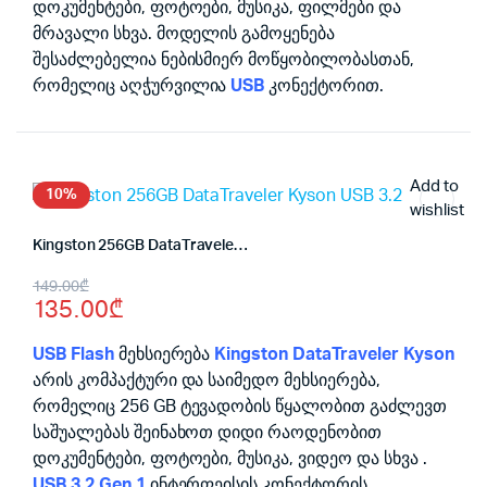
დოკუმენტები, ფოტოები, მუსიკა, ფილმები და
მრავალი სხვა. მოდელის გამოყენება
შესაძლებელია ნებისმიერ მოწყობილობასთან,
რომელიც აღჭურვილია
USB
კონექტორით.
Add to
10%
wishlist
Kingston 256GB DataTraveler Kyson USB 3.2
Original
Current
149.00
₾
135.00
₾
price
price
was:
is:
USB Flash
მეხსიერება
Kingston DataTraveler Kyson
არის კომპაქტური და საიმედო მეხსიერება,
149.00₾.
135.00₾.
რომელიც 256 GB ტევადობის წყალობით გაძლევთ
საშუალებას შეინახოთ დიდი რაოდენობით
დოკუმენტები, ფოტოები, მუსიკა, ვიდეო და სხვა .
USB 3.2 Gen 1
ინტერფეისის კონექტორის