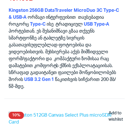
price
price
was:
is:
Kingston 256GB DataTraveler MicroDuo 3C Type-C
& USB-A
ორმაგი ინტერფეისით თავსებადია
119.00₾.
107.00₾.
როგორც
Type-C
ისე ტრადიციულ
USB Type-A
პორტებთან. ეს შესანიშნავი გზაა თქვენს
სმარტფონზე ან ტაბლეტზე სივრცის
გასათავისუფლებლად ფოტოებისა და
ვიდეოებისთვის. მეხსიერება აქვს მიმზიდველი
ფორმ/ფაქტორი და კომპაქტური ზომისაა რაც
დამატებით კომფორტს ქმნის ექსპლოატაციისას.
სწრაფად გადაიტანეთ ფაილები მოწყობილობებს
შორის
USB 3.2 Gen 1
წაკითხვის სიჩქარით 200 მბ/
წმ-მდე.
Add to
10%
wishlist