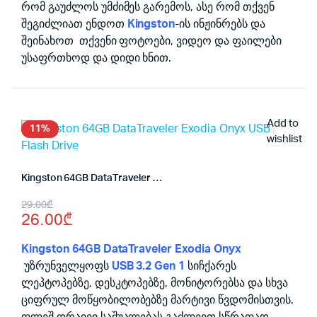
რომ გაუძლოს უმძიმეს გარემოს, ასე რომ თქვენ
შეგიძლიათ ენდოთ
Kingston
-ის ინჟინრებს და
შეინახოთ თქვენი ფოტოები, ვიდეო და ფაილები
უსაფრთხოდ და დიდი ხნით.
Add to
11%
wishlist
Kingston 64GB DataTraveler Exodia Onyx USB Flash Drive
Original
Current
29.00
₾
26.00
₾
price
price
was:
is:
Kingston 64GB DataTraveler Exodia Onyx
უზრუნველყოფს
USB 3.2 Gen 1
სიჩქარეს
29.00₾.
26.00₾.
ლეპტოპებზე, დესკტოპებზე, მონიტორებსა და სხვა
ციფრულ მოწყობილობებზე მარტივი წვდომისთვის.
ფლეშ დრაივი საშუალებას გაძლევთ სწრაფად