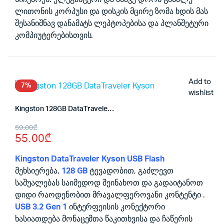
ლითონის კორპუსი და დისკის მცირე ზომა ხდის მას
შესანიშნავ დანამატს ლეპტოპებისა და პლანშეტური
კომპიუტერებისთვის.
Add to
7%
wishlist
Kingston 128GB DataTraveler Kyson
Original
Current
59.00
₾
55.00
₾
price
price
was:
is:
Kingston DataTraveler Kyson USB Flash
მეხსიერება,
128 GB
ტევადობით, გაძლევთ
59.00₾.
55.00₾.
საშუალებას საიმედოდ შეინახოთ და გადაიტანოთ
დიდი რაოდენობით მრავალფეროვანი კონტენტი .
USB 3.2 Gen 1
ინტერფეისის კონექტორი
ხასიათდება მონაცემთა წაკითხვისა და ჩაწერის