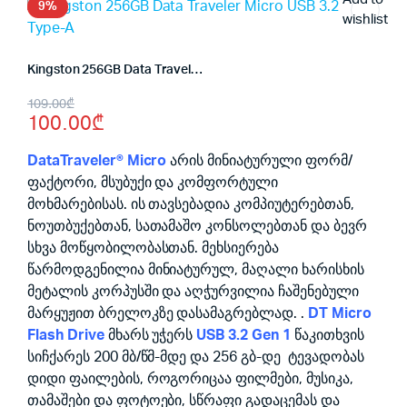
9%
wishlist
Kingston 256GB Data Traveler Micro USB 3.2 Type-A
Original
Current
109.00
₾
100.00
₾
price
price
was:
is:
DataTraveler® Micro
არის მინიატურული ფორმ/
ფაქტორი, მსუბუქი და კომფორტული
109.00₾.
100.00₾.
მოხმარებისას. ის თავსებადია კომპიუტერებთან,
ნოუთბუქებთან, სათამაშო კონსოლებთან და ბევრ
სხვა მოწყობილობასთან. მეხსიერება
წარმოდგენილია მინიატურულ, მაღალი ხარისხის
მეტალის კორპუსში და აღჭურვილია ჩაშენებული
მარყუჟით ბრელოკზე დასამაგრებლად. .
DT Micro
Flash Drive
მხარს უჭერს
USB 3.2 Gen 1
წაკითხვის
სიჩქარეს 200 მბ/წმ-მდე და 256 გბ-დე ტევადობას
დიდი ფაილების, როგორიცაა ფილმები, მუსიკა,
თამაშები და ფოტოები, სწრაფი გადაცემას და