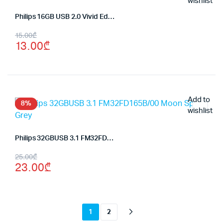
wishlist
Philips 16GB USB 2.0 Vivid Edition Blue
Original
Current
15.00
₾
13.00
₾
price
price
was:
is:
15.00₾.
13.00₾.
Add to
8%
wishlist
Philips 32GBUSB 3.1 FM32FD165B/00 Moon Space Grey
Original
Current
25.00
₾
23.00
₾
price
price
was:
is:
25.00₾.
23.00₾.
1
2