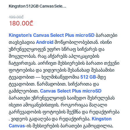
Kingston 512GB Canvas Select Plus microSDXC Card
Original
Current
199.00
₾
180.00
₾
price
price
was:
is:
Kingston's Canvas Select Plus microSD
ბარათები
თავსებადია
Android
მოწყობილობებთან. ისინი
199.00₾.
180.00₾.
უზრუნველყოფენ უფრო სწრაფ სიჩქარეს და
მოცულობას, რაც აჩქარებს აპლიკაციების
ჩატვირთვას. აირჩიეთ მეხსიერების ბარათი თქვენი
ფოტოებისა და ვიდეოების შესანახად შესაბამისი
ტევადობით — ხელმისაწვდომია
512 GB
-მდე
ტევადობით. წარმადობით, სიჩქარითა და
გამძლეობით,
Canvas Select Plus microSD
ბარათები უზრუნველყოფს საიმედო შესრულებას
ისეთი ამოცანებისთვის, როგორიცაა მაღალი
გარჩევადობის ფოტოების შექმნა და რედაქტირება
. ვიდეოს გადაღება და რედაქტირება.
Kingston
Canvas
-ის მეხსიერების ბარათები გამოცდილია,