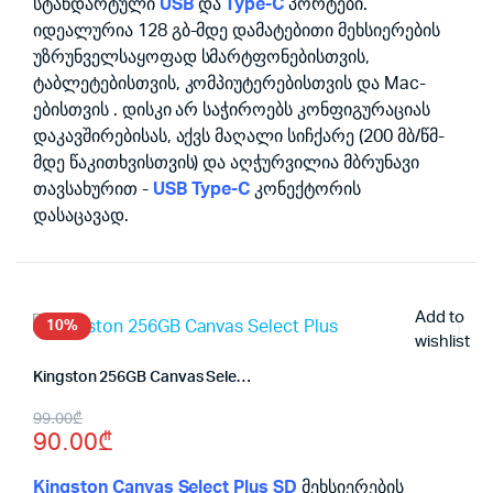
სტანდარტული
USB
და
Type-C
პორტები.
იდეალურია 128 გბ-მდე დამატებითი მეხსიერების
უზრუნველსაყოფად სმარტფონებისთვის,
ტაბლეტებისთვის, კომპიუტერებისთვის და Mac-
ებისთვის . დისკი არ საჭიროებს კონფიგურაციას
დაკავშირებისას, აქვს მაღალი სიჩქარე (200 მბ/წმ-
მდე წაკითხვისთვის) და აღჭურვილია მბრუნავი
თავსახურით -
USB Type-C
კონექტორის
დასაცავად.
Add to
10%
wishlist
Kingston 256GB Canvas Select Plus
Original
Current
99.00
₾
90.00
₾
price
price
was:
is:
Kingston Canvas Select Plus SD
მეხსიერების