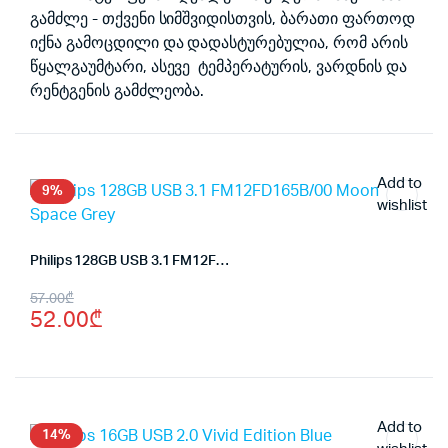
გამძლე - თქვენი სიმშვიდისთვის, ბარათი ფართოდ
იქნა გამოცდილი და დადასტურებულია, რომ არის
წყალგაუმტარი, ასევე ტემპერატურის, ვარდნის და
რენტგენის გამძლეობა.
Add to
9%
wishlist
Philips 128GB USB 3.1 FM12FD165B/00 Moon Space Grey
Original
Current
57.00
₾
52.00
₾
price
price
was:
is:
57.00₾.
52.00₾.
Add to
14%