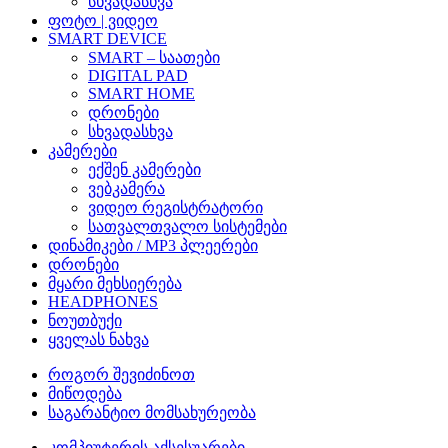
სხვადასხვა
ფოტო | ვიდეო
SMART DEVICE
SMART – საათები
DIGITAL PAD
SMART HOME
დრონები
სხვადასხვა
კამერები
ექშენ კამერები
ვებკამერა
ვიდეო რეგისტრატორი
სათვალთვალო სისტემები
დინამიკები / MP3 პლეერები
დრონები
მყარი მეხსიერება
HEADPHONES
ნოუთბუქი
ყველას ნახვა
როგორ შევიძინოთ
მიწოდება
საგარანტიო მომსახურეობა
კომპიუტერის აქსესუარები