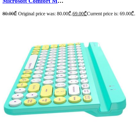
Microsoft Comfort Mouse 4500
80.00
₾
Original price was: 80.00₾.
69.00
₾
Current price is: 69.00₾.