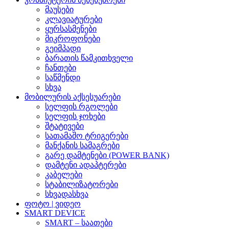
მაუსები
კლავიატურები
ყურსასმენები
მიკროფონები
გეიმპადი
ბარათის წამკითხველი
ჩანთები
საწმენდი
სხვა
მობილურის აქსესუარები
სელფის რგოლები
სელფის ჯოხები
შტატივები
სათამაშო ტრიგერები
მანქანის სამაგრები
გარე დამტენები (POWER BANK)
დამტენი ადაპტერები
კაბელები
სტაბილიზატორები
სხვადასხვა
ფოტო | ვიდეო
SMART DEVICE
SMART – საათები