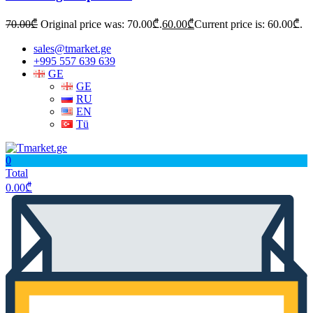
70.00
₾
Original price was: 70.00₾.
60.00
₾
Current price is: 60.00₾.
sales@tmarket.ge
+995 557 639 639
GE
GE
RU
EN
Tü
0
Total
0.00
₾