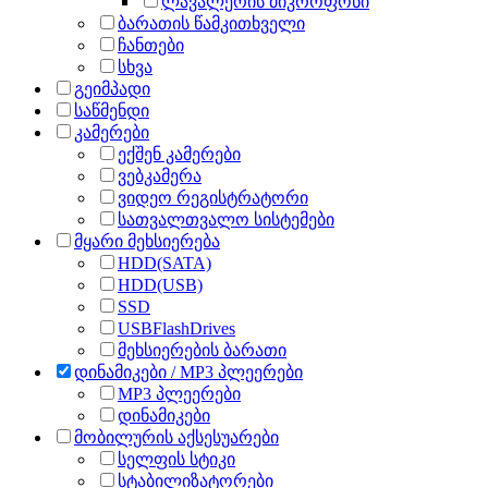
ლავალერის მიკროფონი
ბარათის წამკითხველი
ჩანთები
სხვა
გეიმპადი
საწმენდი
კამერები
ექშენ კამერები
ვებკამერა
ვიდეო რეგისტრატორი
სათვალთვალო სისტემები
მყარი მეხსიერება
HDD(SATA)
HDD(USB)
SSD
USBFlashDrives
მეხსიერების ბარათი
დინამიკები / MP3 პლეერები
MP3 პლეერები
დინამიკები
მობილურის აქსესუარები
სელფის სტიკი
სტაბილიზატორები