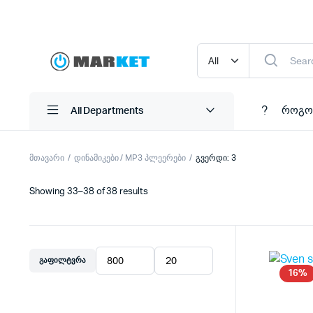
როგო
All Departments
მთავარი
დინამიკები / MP3 პლეერები
გვერდი: 3
Showing 33–38 of 38 results
ᲒᲐᲤᲘᲚᲢᲕᲠᲐ
მინიმალური
მაქსიმალური
16%
ფასი
ფასი