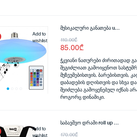
მუსიკალური განათება ufo RGB musical (BT)
Add to
Original
Current
110.00
₾
wishlist
85.00
₾
price
price
was:
is:
ჭკვიანი ნათურები ძირითადად გამ
შეგიძლიათ გამოიყენოთ სასტუმრ
110.00₾.
85.00₾.
მუზეუმებისთვის, ბარებისთვის, კ
დაბადების დღისთვის და სხვა და
შეიძლება გამოყენებულ იქნას ა
როგორც დინამიკი.
საბავშვო დრამი roll up drum kit
Add to
Original
Current
170.00
₾
wishlist