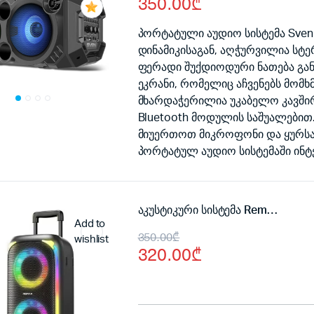
350.00
₾
price
price
was:
is:
პორტატული აუდიო სისტემა Sven
დინამიკისაგან, აღჭურვილია სტ
400.00₾.
350.00₾.
ფერადი შუქდიოდური ნათება გან
ეკრანი, რომელიც აჩვენებს მომხ
მხარდაჭერილია უკაბელო კავში
Bluetooth მოდულის საშუალებით.
მიუერთოთ მიკროფონი და ყურსას
პორტატულ აუდიო სისტემაში ინტ
აკუსტიკური სისტემა Remax RB-X2
Add to
Original
Current
350.00
₾
wishlist
320.00
₾
price
price
was:
is: