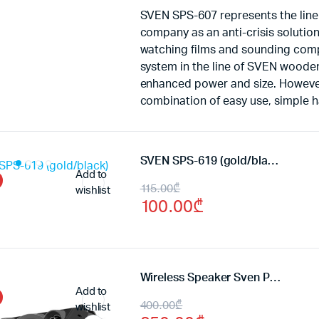
was:
is:
SVEN SPS-607 represents the lin
company as an anti-crisis solution
65.00₾.
55.00₾.
watching films and sounding com
system in the line of SVEN wooden
enhanced power and size. Howeve
combination of easy use, simple h
SVEN SPS-619 (gold/black)
Add to
Original
Current
115.00
₾
wishlist
100.00
₾
price
price
was:
is:
115.00₾.
100.00₾.
Wireless Speaker Sven PS-550
Add to
Original
Current
400.00
₾
wishlist