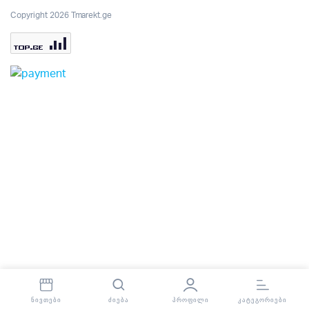
Copyright 2026 Tmarekt.ge
ᲜᲘᲕᲗᲔᲑᲘ
ᲫᲘᲔᲑᲐ
ᲞᲠᲝᲤᲘᲚᲘ
ᲙᲐᲢᲔᲒᲝᲠᲘᲔᲑᲘ