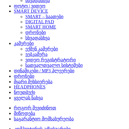
სხვადასხვა
ფოტო | ვიდეო
SMART DEVICE
SMART – საათები
DIGITAL PAD
SMART HOME
დრონები
სხვადასხვა
კამერები
ექშენ კამერები
ვებკამერა
ვიდეო რეგისტრატორი
სათვალთვალო სისტემები
დინამიკები / MP3 პლეერები
დრონები
მყარი მეხსიერება
HEADPHONES
ნოუთბუქი
ყველას ნახვა
როგორ შევიძინოთ
მიწოდება
საგარანტიო მომსახურეობა
კომპიუტერის აქსესუარები