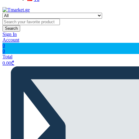
Search
Sign In
Account
0
0
Total
0.00
₾