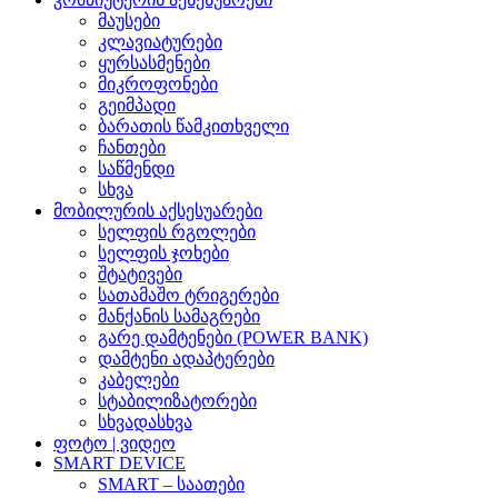
მაუსები
კლავიატურები
ყურსასმენები
მიკროფონები
გეიმპადი
ბარათის წამკითხველი
ჩანთები
საწმენდი
სხვა
მობილურის აქსესუარები
სელფის რგოლები
სელფის ჯოხები
შტატივები
სათამაშო ტრიგერები
მანქანის სამაგრები
გარე დამტენები (POWER BANK)
დამტენი ადაპტერები
კაბელები
სტაბილიზატორები
სხვადასხვა
ფოტო | ვიდეო
SMART DEVICE
SMART – საათები