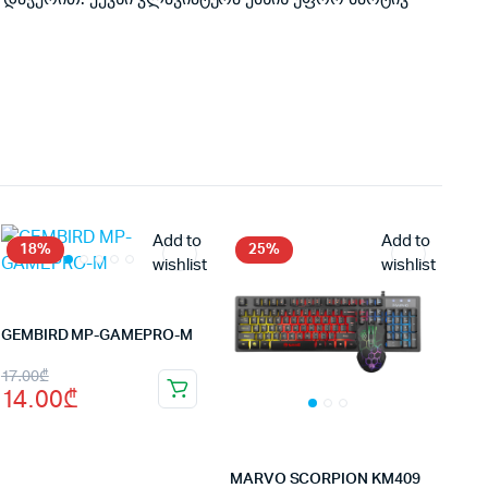
Add to
Add to
18%
25%
wishlist
wishlist
GEMBIRD MP-GAMEPRO-M
Original
Current
17.00
₾
14.00
₾
price
price
was:
is:
17.00₾.
14.00₾.
MARVO SCORPION KM409