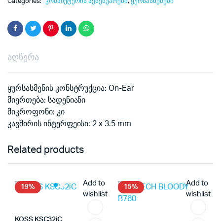
Categories:
კომპიუტერის აქსესუარები
,
ყურსასმენები
price
price
was:
is:
აღწერა
30.00₾.
25.00₾.
ყურსასმენის კონსტრუქცია:
On-Ear
მიერთება:
სადენიანი
მიკროფონი:
კი
კავშირის ინტერფეისი:
2 x 3.5 mm
Related products
Add to
Add to
19%
15%
wishlist
wishlist
KOSS KSC32iC