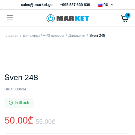
sales@tmarket.ge
+995 557 639 639
RU
0
Главная
Динамики / MP3 плееры
Динамики
Sven 248
Sven 248
SKU:
300624
In Stock
50.00
₾
55.00
₾
Первоначальная
Текущая