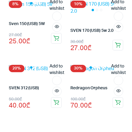
Add to
Add to
280.00₾.
40.00₾.
8%
10%
wishlist
wishlist
Sven 150 (USB) 5W
SVEN 170 (USB) 5w 2.0
Первоначальная
Текущая
27.00
₾
25.00
₾
Первоначальная
Текущая
30.00
₾
цена
цена:
27.00
₾
цена
цена:
составляла
25.00₾.
составляла
27.00₾.
27.00₾.
Add to
Add to
30.00₾.
20%
30%
wishlist
wishlist
SVEN 312 (USB)
Redragon Orpheus
Первоначальная
Текущая
Первоначальная
Текущая
50.00
₾
100.00
₾
40.00
₾
70.00
₾
цена
цена:
цена
цена:
составляла
40.00₾.
составляла
70.00₾.
50.00₾.
100.00₾.