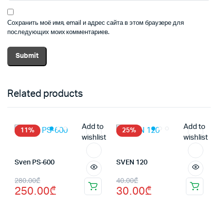
Сохранить моё имя, email и адрес сайта в этом браузере для
последующих моих комментариев.
Related products
Add to
Add to
11%
25%
wishlist
wishlist
Sven PS-600
SVEN 120
Первоначальная
Текущая
Первоначальная
Текущая
280.00
₾
40.00
₾
250.00
₾
30.00
₾
цена
цена:
цена
цена:
составляла
250.00₾.
составляла
30.00₾.