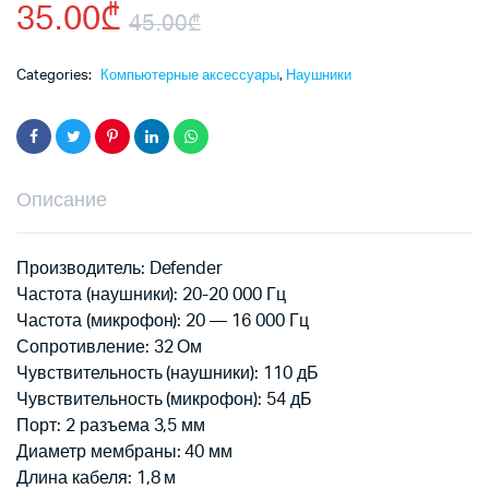
35.00
₾
45.00
₾
Первоначальная
Текущая
Categories:
Компьютерные аксессуары
,
Наушники
цена
цена:
составляла
35.00₾.
Описание
45.00₾.
Производитель: Defender
Частота (наушники): 20-20 000 Гц
Частота (микрофон): 20 — 16 000 Гц
Сопротивление: 32 Ом
Чувствительность (наушники): 110 дБ
Чувствительность (микрофон): 54 дБ
Порт: 2 разъема 3,5 мм
Диаметр мембраны: 40 мм
Длина кабеля: 1,8 м