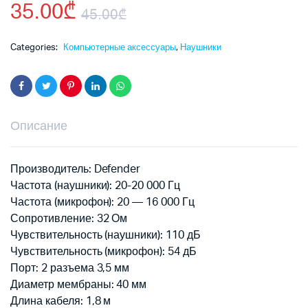
35.00
₾
45.00
₾
Первоначальная
Текущая
Categories:
Компьютерные аксессуары
,
Наушники
цена
цена:
составляла
35.00₾.
Описание
45.00₾.
Производитель: Defender
Частота (наушники): 20-20 000 Гц
Частота (микрофон): 20 — 16 000 Гц
Сопротивление: 32 Ом
Чувствительность (наушники): 110 дБ
Чувствительность (микрофон): 54 дБ
Порт: 2 разъема 3,5 мм
Диаметр мембраны: 40 мм
Длина кабеля: 1,8 м