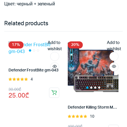
Цвет: черный + зеленый
Related products
Add to
Add to
17%
20%
wishlist
wishlist
Defender FrostBite gm-043
4
Оценка
5.00
из 5
Первоначальная
Текущая
30.00
₾
25.00
₾
цена
цена:
составляла
25.00₾.
Defender Killing Storm MKP-013L
30.00₾.
10
Оценка
5.00
из 5
Первоначальная
Текущая
100.00
₾