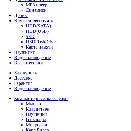
MP3 плееры
Динамики
Дроны
Внутренняя память
HDD(SATA)
HDD(USB)
SSD
USBFlashDrives
Карта памяти
Наушники
Видеонаблюдение
Все категории
Как купить
Доставка
Гарантия
Видеонаблюдение
Компьютерные аксессуары
Мышка
Клавиатура
Наушники
Геймпады
Микрофон
Кард Ридер