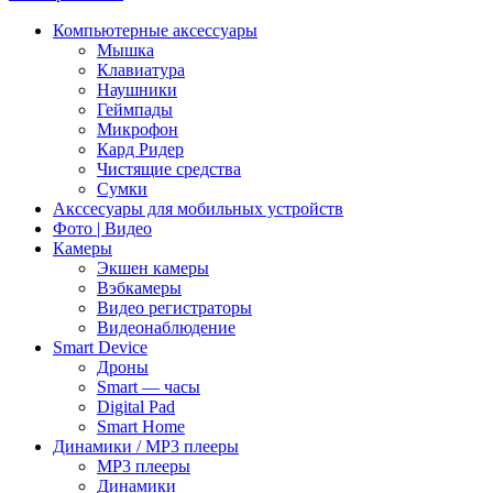
Компьютерные аксессуары
Мышка
Клавиатура
Наушники
Геймпады
Микрофон
Кард Ридер
Чистящие средства
Сумки
Акссесуары для мобильных устройств
Фото | Видео
Камеры
Экшен камеры
Вэбкамеры
Видео регистраторы
Видеонаблюдение
Smart Device
Дроны
Smart — часы
Digital Pad
Smart Home
Динамики / MP3 плееры
MP3 плееры
Динамики