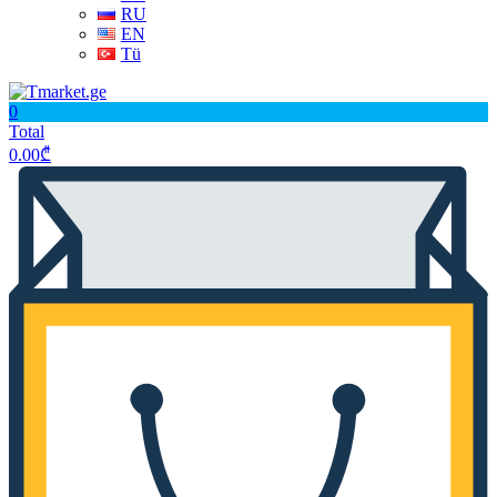
RU
EN
Tü
0
Total
0.00
₾