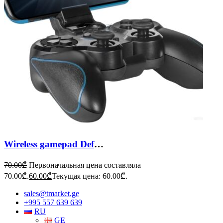
Wireless gamepad Defender Blast
70.00
₾
Первоначальная цена составляла
70.00₾.
60.00
₾
Текущая цена: 60.00₾.
sales@tmarket.ge
+995 557 639 639
RU
GE