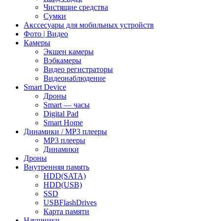
Чистящие средства
Сумки
Акссесуары для мобильных устройств
Фото | Видео
Камеры
Экшен камеры
Вэбкамеры
Видео регистраторы
Видеонаблюдение
Smart Device
Дроны
Smart — часы
Digital Pad
Smart Home
Динамики / MP3 плееры
MP3 плееры
Динамики
Дроны
Внутренняя память
HDD(SATA)
HDD(USB)
SSD
USBFlashDrives
Карта памяти
Наушники