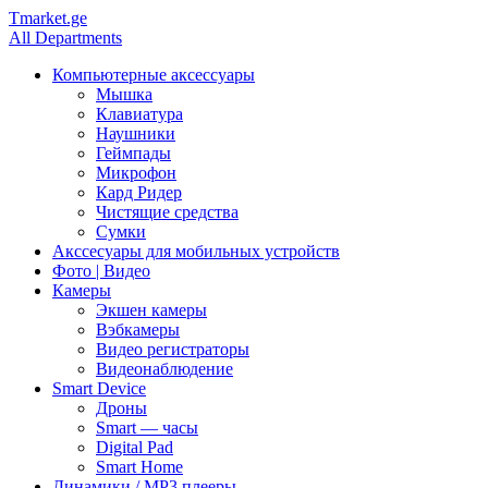
Tmarket.ge
All Departments
Компьютерные аксессуары
Мышка
Клавиатура
Наушники
Геймпады
Микрофон
Кард Ридер
Чистящие средства
Сумки
Акссесуары для мобильных устройств
Фото | Видео
Камеры
Экшен камеры
Вэбкамеры
Видео регистраторы
Видеонаблюдение
Smart Device
Дроны
Smart — часы
Digital Pad
Smart Home
Динамики / MP3 плееры