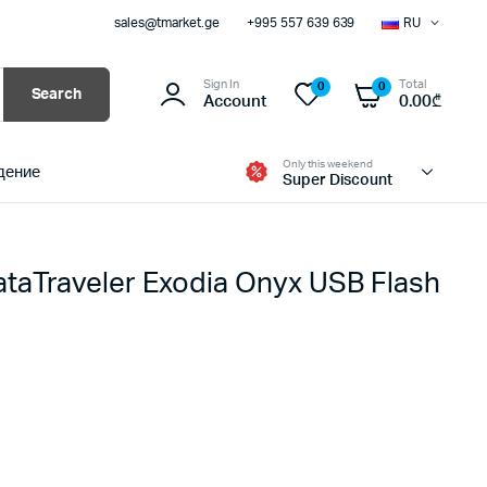
sales@tmarket.ge
+995 557 639 639
RU
Sign In
Total
0
0
Search
Account
0.00
₾
Only this weekend
дение
Super Discount
taTraveler Exodia Onyx USB Flash