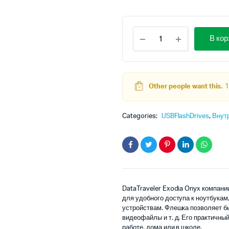
Пе
Те
Kingston
це
це
В кор
64GB
DataTraveler
со
26
Exodia
Onyx
29
USB
Other people want this.
1
Flash
Drive
quantity
Categories:
USBFlashDrives
,
Внут
DataTraveler Exodia Onyx компани
для удобного доступа к ноутбука
устройствам. Флешка позволяет бы
видеофайлы и т. д. Его практичн
работе, дома или в школе.