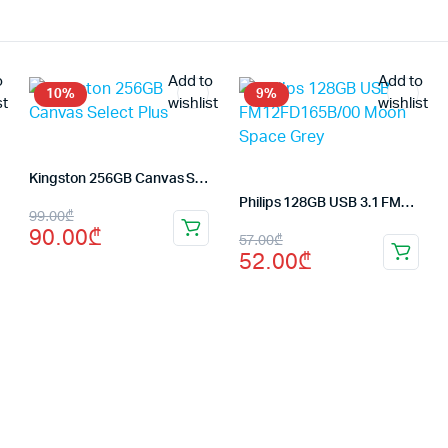
o
Add to
Add to
10%
9%
st
wishlist
wishlist
Kingston 256GB Canvas Select Plus
Philips 128GB USB 3.1 FM12FD165B/00 Moon Space Grey
Первоначальная
Текущая
99.00
₾
90.00
₾
Первоначальная
Текущая
57.00
₾
цена
цена:
52.00
₾
цена
цена:
составляла
90.00₾.
составляла
52.00₾.
99.00₾.
57.00₾.