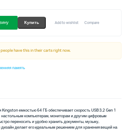
рвоначальная
кущая
на
на:
зину
Купить
Add to wishlist
Compare
ставляла
.00₾.
.00₾.
 people have this in their carts right now.
ренняя память
и Kingston емкостью 64 ГБ обеспечивает скорость USB 3.2 Gen 1
м, настольным компьютерам, мониторам и другим цифровым
стро переносить и удобно хранить документы, музыку,
ый дизайн делает его идеальным решением для хранения вещей на