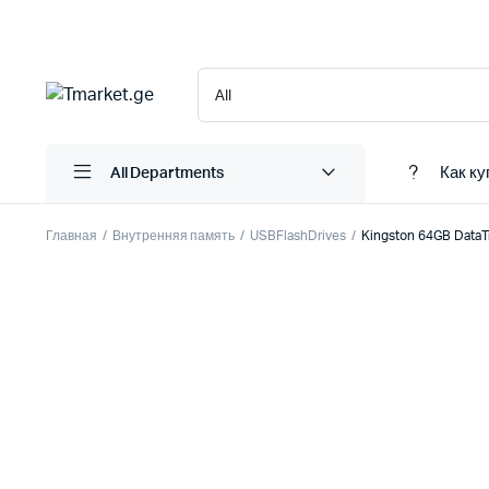
Как ку
All Departments
Главная
Внутренняя память
USBFlashDrives
Kingston 64GB DataTr