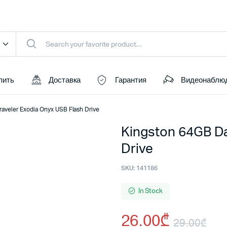
пить
Доставка
Гарантия
Видеонаблю
aveler Exodia Onyx USB Flash Drive
Kingston 64GB Da
Drive
SKU:
141186
In Stock
26.00
₾
29.00
₾