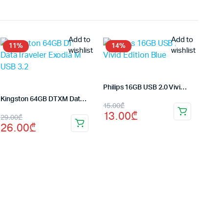
Add to
Add to
11%
14%
wishlist
wishlist
Philips 16GB USB 2.0 Vivid Edition Blue
Kingston 64GB DTXM DataTraveler Exodia M USB 3.2
Первоначальная
Текущая
15.00
₾
13.00
₾
Первоначальная
Текущая
29.00
₾
цена
цена:
26.00
₾
цена
цена:
составляла
13.00₾.
составляла
26.00₾.
15.00₾.
29.00₾.