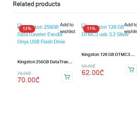
Related products
Add to
Add t
12%
11%
wishlist
wishli
Kingston 128 GB DTMC3 usb 3.2 Silver
Kingston 256GB DataTraveler Exodia Onyx USB Flash Drive
Первоначальная
Текущая
69.00
₾
62.00
₾
Первоначальная
Текущая
79.00
₾
цена
цена:
70.00
₾
цена
цена:
составляла
62.00₾.
составляла
70.00₾.
69.00₾.
79.00₾.