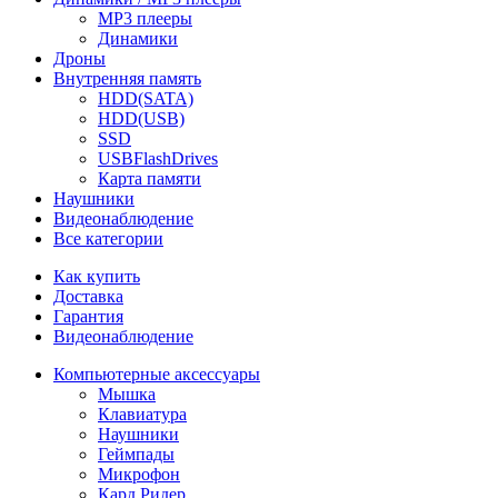
MP3 плееры
Динамики
Дроны
Внутренняя память
HDD(SATA)
HDD(USB)
SSD
USBFlashDrives
Карта памяти
Наушники
Видеонаблюдение
Все категории
Как купить
Доставка
Гарантия
Видеонаблюдение
Компьютерные аксессуары
Мышка
Клавиатура
Наушники
Геймпады
Микрофон
Кард Ридер