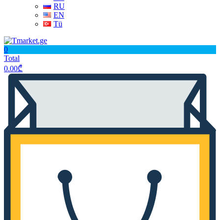
RU
EN
Tü
0
Total
0.00
₾