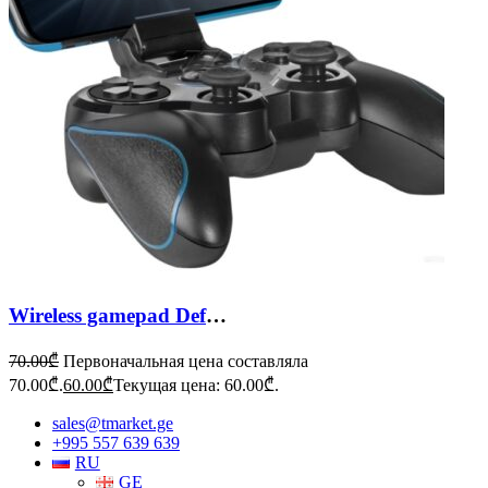
Wireless gamepad Defender Blast
70.00
₾
Первоначальная цена составляла
70.00₾.
60.00
₾
Текущая цена: 60.00₾.
sales@tmarket.ge
+995 557 639 639
RU
GE