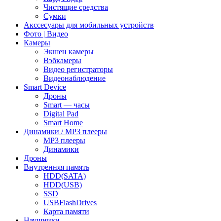
Чистящие средства
Сумки
Акссесуары для мобильных устройств
Фото | Видео
Камеры
Экшен камеры
Вэбкамеры
Видео регистраторы
Видеонаблюдение
Smart Device
Дроны
Smart — часы
Digital Pad
Smart Home
Динамики / MP3 плееры
MP3 плееры
Динамики
Дроны
Внутренняя память
HDD(SATA)
HDD(USB)
SSD
USBFlashDrives
Карта памяти
Наушники