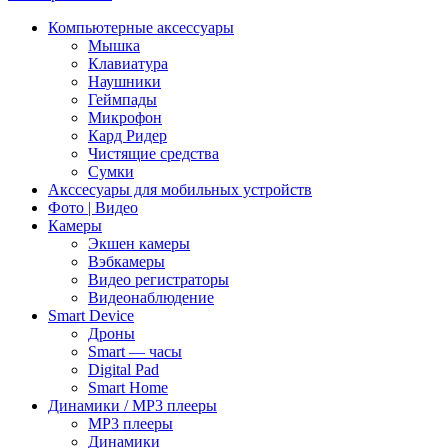
Компьютерные аксессуары
Мышка
Клавиатура
Наушники
Геймпады
Микрофон
Кард Ридер
Чистящие средства
Сумки
Акссесуары для мобильных устройств
Фото | Видео
Камеры
Экшен камеры
Вэбкамеры
Видео регистраторы
Видеонаблюдение
Smart Device
Дроны
Smart — часы
Digital Pad
Smart Home
Динамики / MP3 плееры
MP3 плееры
Динамики