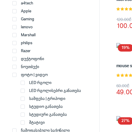
a4tech
Apple
5.00
, 5-
Origi
Curr
120.00
₾
Gaming
დან
100.
price
price
lenovo
Marshall
was:
is:
philips
120.
100.
19%
Razer
დუქტოფონი
mouse s
ნოუთბუქი
ფოტო | ვიდეო
5.00
, 5-
LED რგოლი
Origi
Curr
60.00
₾
დან
49.0
LED რგოლისებრი განათება
price
price
სამფეხა | ტრიპოდი
was:
is:
სტუდიო განათება
60.0
49.0
სტუდიური განათება
27%
შტატივი
ჩამოფასებული საქონელი