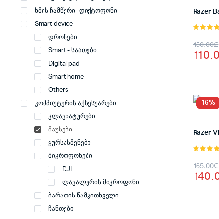
ხმის ჩამწერი -დიქტოფონი
Razer Ba
Smart device
5.00
, 5-
დრონები
Origi
Curr
150.00
₾
დან
Smart - საათები
110.
price
price
Digital pad
was:
is:
Smart home
150.
110.
Others
16%
კომპიუტერის აქსესუარები
კლავიატურები
მაუსები
Razer Vi
ყურსასმენები
მიკროფონები
5.00
, 5-
Origi
Curr
165.00
₾
დან
DJI
140.
price
price
ლავალერის მიკროფონი
was:
is:
ბარათის წამკითხველი
ჩანთები
165.
140.