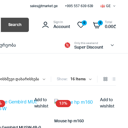
sales@tmarket.ge
+995 557 639 639
GE
Sign In
Total
0
0
Search
Account
0.00
₾
Only this weekend
ხურეობა
Super Discount
Show:
Add to
Add to
%
13%
wishlist
wishlist
Mouse hp m160
Mouse Gembird MUSW-4B-06-W