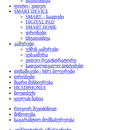
სხვადასხვა
ფოტო | ვიდეო
SMART DEVICE
SMART – საათები
DIGITAL PAD
SMART HOME
დრონები
სხვადასხვა
კამერები
ექშენ კამერები
ვებკამერა
ვიდეო რეგისტრატორი
სათვალთვალო სისტემები
დინამიკები / MP3 პლეერები
დრონები
მყარი მეხსიერება
HEADPHONES
ნოუთბუქი
ყველას ნახვა
როგორ შევიძინოთ
მიწოდება
საგარანტიო მომსახურეობა
კომპიუტერის აქსესუარები