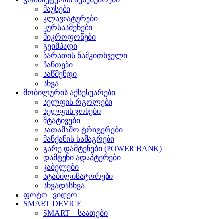
მაუსები
კლავიატურები
ყურსასმენები
მიკროფონები
გეიმპადი
ბარათის წამკითხველი
ჩანთები
საწმენდი
სხვა
მობილურის აქსესუარები
სელფის რგოლები
სელფის ჯოხები
შტატივები
სათამაშო ტრიგერები
მანქანის სამაგრები
გარე დამტენები (POWER BANK)
დამტენი ადაპტერები
კაბელები
სტაბილიზატორები
სხვადასხვა
ფოტო | ვიდეო
SMART DEVICE
SMART – საათები