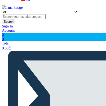
Search
Sign In
Account
0
0
Total
0.00
₾