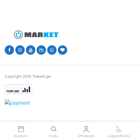
was:
is:
150.00₾.
120.00₾.
Copyright 2026 Tmarekt.ge
ᲜᲘᲕᲗᲔᲑᲘ
ᲫᲘᲔᲑᲐ
ᲞᲠᲝᲤᲘᲚᲘ
ᲙᲐᲢᲔᲒᲝᲠᲘᲔᲑᲘ