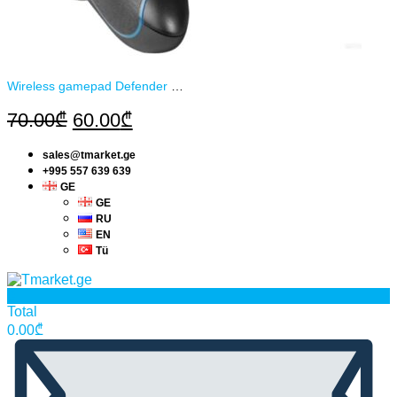
Wireless gamepad Defender Blast
Original
Current
70.00
₾
60.00
₾
price
price
sales@tmarket.ge
was:
is:
+995 557 639 639
70.00₾.
60.00₾.
GE
GE
RU
EN
Tü
0
Total
0.00
₾