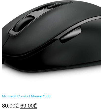
150.00₾.
135.00₾.
Microsoft Comfort Mouse 4500
Original
Current
80.00
₾
69.00
₾
price
price