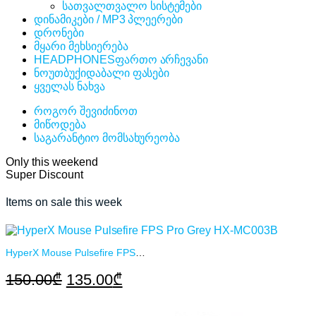
სათვალთვალო სისტემები
დინამიკები / MP3 პლეერები
დრონები
მყარი მეხსიერება
HEADPHONES
ფართო არჩევანი
ნოუთბუქი
დაბალი ფასები
ყველას ნახვა
როგორ შევიძინოთ
მიწოდება
საგარანტიო მომსახურეობა
Only this weekend
Super Discount
Items on sale this week
HyperX Mouse Pulsefire FPS Pro Grey HX-MC003B
Original
Current
150.00
₾
135.00
₾
price
price
was:
is: