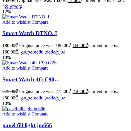
15.00
₾
Original price was: 15.00₾.
12.00
₾
Current price is: 12.00₾.
ვრცლად
12%
Add to wishlist
Compare
Smart Watch DTNO. I
180.00
₾
Original price was: 180.00₾.
160.00
₾
Current price is:
160.00₾.
კალათაში დამატება
10%
Add to wishlist
Compare
Smart Watch 4G C90 GPS
275.00
₾
Original price was: 275.00₾.
250.00
₾
Current price is:
250.00₾.
კალათაში დამატება
10%
Add to wishlist
Compare
panel fill light jm666