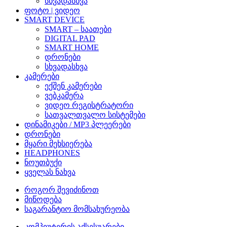
სხვადასხვა
ფოტო | ვიდეო
SMART DEVICE
SMART – საათები
DIGITAL PAD
SMART HOME
დრონები
სხვადასხვა
კამერები
ექშენ კამერები
ვებკამერა
ვიდეო რეგისტრატორი
სათვალთვალო სისტემები
დინამიკები / MP3 პლეერები
დრონები
მყარი მეხსიერება
HEADPHONES
ნოუთბუქი
ყველას ნახვა
როგორ შევიძინოთ
მიწოდება
საგარანტიო მომსახურეობა
კომპიუტერის აქსესუარები