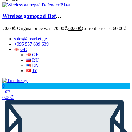
Wireless gamepad Defender Blast
70.00
₾
Original price was: 70.00₾.
60.00
₾
Current price is: 60.00₾.
sales@tmarket.ge
+995 557 639 639
GE
GE
RU
EN
Tü
0
Total
0.00
₾