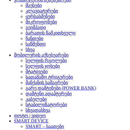
მაუსები
კლავიატურები
ყურსასმენები
მიკროფონები
გეიმპადი
ბარათის წამკითხველი
ჩანთები
საწმენდი
სხვა
მობილურის აქსესუარები
სელფის რგოლები
სელფის ჯოხები
შტატივები
სათამაშო ტრიგერები
მანქანის სამაგრები
გარე დამტენები (POWER BANK)
დამტენი ადაპტერები
კაბელები
სტაბილიზატორები
სხვადასხვა
ფოტო | ვიდეო
SMART DEVICE
SMART – საათები