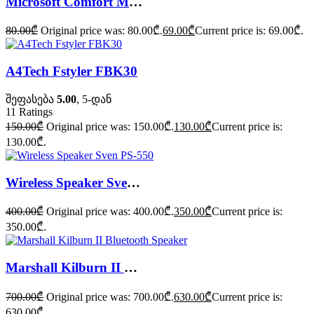
Microsoft Comfort Mouse 4500
80.00
₾
Original price was: 80.00₾.
69.00
₾
Current price is: 69.00₾.
A4Tech Fstyler FBK30
შეფასება
5.00
, 5-დან
11
Ratings
150.00
₾
Original price was: 150.00₾.
130.00
₾
Current price is:
130.00₾.
Wireless Speaker Sven PS-550
400.00
₾
Original price was: 400.00₾.
350.00
₾
Current price is:
350.00₾.
Marshall Kilburn II Bluetooth Speaker
700.00
₾
Original price was: 700.00₾.
630.00
₾
Current price is:
630.00₾.