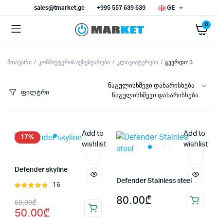
sales@tmarket.ge
+995 557 639 639
GE
0
მთავარი
კომპიუტერის აქსესუარები
კლავიატურები
გვერდი: 3
ნიმალური
ქსიმალური
სი
სი
ფილტრი
ნაგულისხმევი დახარისხება
Add to
Add to
17%
wishlist
wishlist
Defender skyline
Defender Stainless steel
16
შეფასება
5.00
, 5-
80.00
₾
Original
Current
60.00
₾
დან
50.00
₾