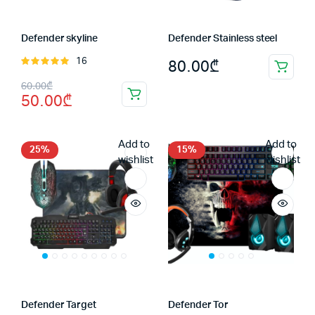
Defender skyline
Defender Stainless steel
80.00
₾
16
შეფასება
5.00
, 5-
Original
Current
60.00
₾
დან
50.00
₾
price
price
was:
is:
Add to
Add to
60.00₾.
50.00₾.
25%
15%
wishlist
wishlist
Defender Target
Defender Tor