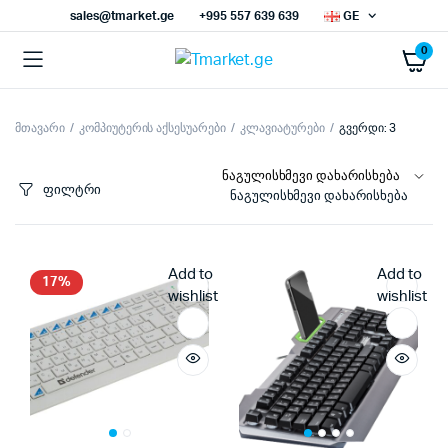
sales@tmarket.ge
+995 557 639 639
GE
0
მთავარი
კომპიუტერის აქსესუარები
კლავიატურები
გვერდი: 3
ნიმალური
ქსიმალური
სი
სი
ფილტრი
ნაგულისხმევი დახარისხება
Add to
Add to
17%
wishlist
wishlist